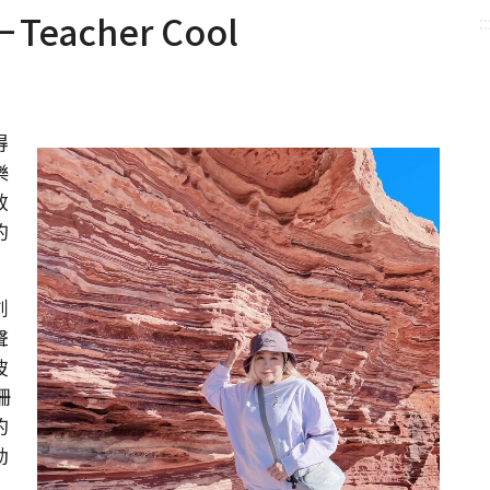
acher Cool
::
得
樂
效
的
創
聲
彼
珊
的
動