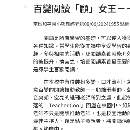
百變閱讀「顧」女王－－Te
:::
南區和平國小鄭郁婷老師
08/06/2024
1955 點閱
閱讀是所有學習的基礎，可以使人獲
各種知識。當學生能從閱讀中享受學習的
趣，參與相關的活動，那閱讀素養就能有
的被提升，換言之，培養閱讀素養最重要
是讓學生喜歡閱讀。
在本校中有位裝扮多變、口才流利、
意百變的閱讀推動教師－－顧維珊老師。
音爽朗、宏亮的維珊老師所到之處，此起
落的「Teacher Cool」回盪在校園中。維
老師不只是閱讀推動老師，也是校園活動
最佳主持人，還是點子發想者，將閱讀活
融入節慶中。