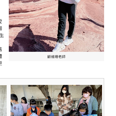
愛
圖
生
落
體
顧維珊老師
更