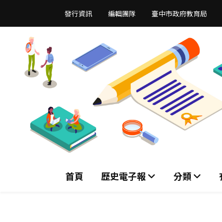
跳
發行資訊
編輯團隊
臺中市政府教育局
到
主
要
內
容
區
首頁
歷史電子報
分類