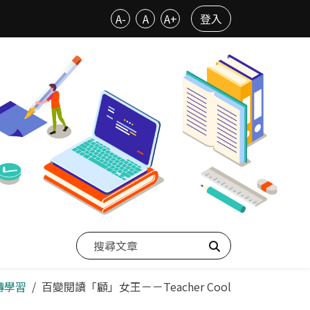
A-
A
A+
登入
搜尋
轉學習
百變閱讀「顧」女王－－Teacher Cool