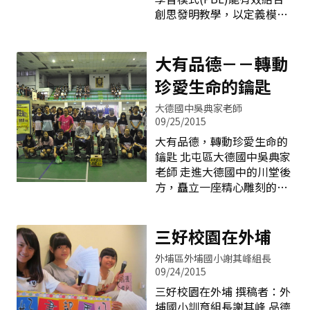
進行公開政見發表會及競選
救國語文大作戰」語文專業
創思發明教學，以定義模糊
活動；再由全校學生投票，
社群、「東光有藝思」視覺
的問題來作為學習情境，作
選出會長1人及副會長3人。
藝術專業社群及「遊戲童
為教學的開端，由師生分別
選舉的過程，現任自治會會
年」表演藝術專業社群多次
扮演認知教練和問題管理員
大有品德－－轉動
長及幹部全程參與，除了主
的專業對話與研討中，開啟
的角色，透過小組合作學習
持政見發表會，也負責選舉
珍愛生命的鑰匙
了「當
與自我指引學習，使學習者
的投、開票作業，讓學生親
歷經真實之科學問題解題歷
大德國中吳典家老師
自體驗民主選舉的程序與意
程，期盼學生能展現多元的
09/25/2015
義。 早期學生自治會的運
學習成果。 創新發明本位全
大有品德，轉動珍愛生命的
作，著重在配合學務處規劃
面啟動，翻轉內新新榮景
鑰匙 北屯區大德國中吳典家
的活動，尤其是大型典禮的
103年9月，學校成立創思發
老師 走進大德國中的川堂後
主持與表演。近年來，學生
明教學推動小組，完成1至6
方，矗立一座精心雕刻的公
自治會傾向於自發性地發起
年級的創思發明課程，教學
共藝術-所拾(Key)，這個由
各項活動，聯合全校學生關
設計120節與相關學習單、
白色大石所組成的藝術品，
簡報、教材等，全校師生都
兩石之間留有一小通道，正
三好校園在外埔
參與其中，期待透過獨一無
好容納一位成人穿過，設計
二的創新發明課程，讓孩子
外埔區外埔國小謝其峰組長
的巧妙之處在於通道上方，
發表每一件創新發明點子，
09/24/2015
約莫成人胸口的高度，崁有
訓練每一個孩子帶得走的能
三好校園在外埔 撰稿者：外
一顆合抱大小的黑石。每一
力，我們相信在內新播下的
埔國小訓育組長謝其峰 品德
個進入大德的新鮮人，在校