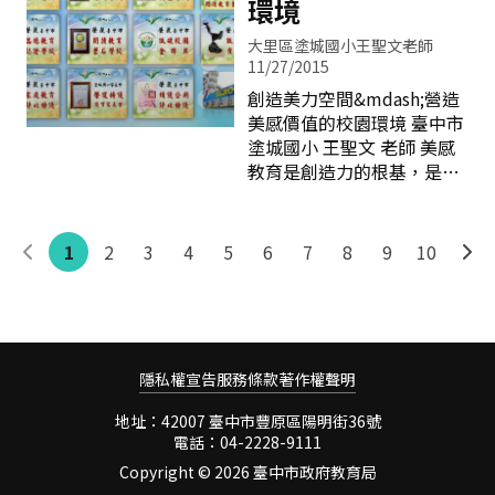
孩子心上
環境
多元潛能，拓展學生學習經
的關心， 才能帶動影響別
驗，積極創造學生多面項成
人， 一起來關心！ 校園
大里區塗城國小王聖文老師
就。 本校校地面積雖然只有
11/27/2015
&rdquo;親近樹&rdquo;的
1.9公頃的校園，但是教學及
學習，透由讚美與關心~對
創造美力空間&mdash;營造
活動場地的設計十分完善，
一棵葉子掉光的無患子樹，
美感價值的校園環境 臺中市
有齊全的各項教學設備和器
春天已到， 嫩葉卻一直未出
塗城國小 王聖文 老師 美感
材及充足的專科教室。本校
現。全班常去看&
教育是創造力的根基，是品
教師教學認真，樂於提昇教
味生活的基石。孩子愈懂得
學專業素養，嘗試教學活
欣賞，就能擁有愈多感動！
化。常
以此為本，我們著手進行具
1
2
3
4
5
6
7
8
9
10
美感教育的學校環境營造，
創造校園空間的新價值，把
美感與藝術融入於校園改造
中，讓校園處處皆是創意與
美學。提供孩子一個可以看
隱私權宣告
服務條款
著作權聲明
得到美的環境與元素，能與
自然生態進行對話的空間環
地址：42007 臺中市豐原區陽明街36號
境，讓學生可以在生活中涵
電話：04-2228-9111
養美的能力、在學習中儲存
Copyright ©
2026 臺中市政府教育局
美的元素，為將來注入生命