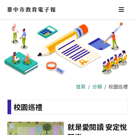
跳
到
主
要
內
容
區
首頁
分類
校園巡禮
校園巡禮
就是愛閱讀 安定悅