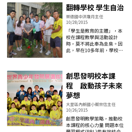
小每天開始的畫面―「全校
是，融合藝術教育，發展學
翻轉學校 學生自治
一起晨讀」。 下課時間，大
校亮點－當閱讀遇見藝術～
家在走廊上，分享的是「那
崇德國中洪瓊月主任
「悅」讀「藝」起來。運用
本OOO，你看了沒？」「我
10/28/2015
多元化藝術表現結合閱讀課
下次要找OO人報書挑戰」
「學生是教育的主體」，本
程，閱讀將不再侷限於書
「你最近都在看些什麼書
校在課程教學與活動設計
籍，可以閱讀大自然、閱讀
啊？」「哇！明天圖書巡迴
時，莫不將此奉為圭臬。因
美術、閱讀表演、閱讀音樂
車要來喔！我要借那本
此，早在10多年前，學校的
&hellip;&hellip;等等讓學生
OOO」&hellip;是的，悅讀
校慶活動，就由學生發揮創
的多元創意得以發揮，也讓
的種子正悄悄的在孩子們心
意、設計班級主題；或是在
老師經由專業對話與研討，
中發芽，逐漸成長。 「報書
畢業典禮時，讓學生票選畢
激發出創意教學的模式，引
創思發明校本課
挑戰」是安定教師們設計的
業歌、擔任主持人、負責表
發學生的創意與靈活思維，
演節目，希望學生發展多元
並提升學生學習效能。 閱讀
程 啟動孩子未來
能力，除了培養「崇德、前
教育與藝術教育原為本校各
夢想
瞻、和諧」向上向善的學習
自卓越發展的二個特色課
態度外，更能體察社會脈
程，然而，教師在班級實施
大里區內新國小蔡宗信主任
動，終身學習。 「學生自治
閱讀教育時，為了提高學生
10/26/2015
會」就是以學生為本，由學
學習成效，常常引導學生製
創思發明教學策略，推動校
生自主管理的組織。崇德學
作閱讀小書、創作繪本、動
本課程的核心力量 問題本位
生自治會由各班推選代表，
態表演及戲劇演出。在「搶
學習模式(PBL)能有效結合