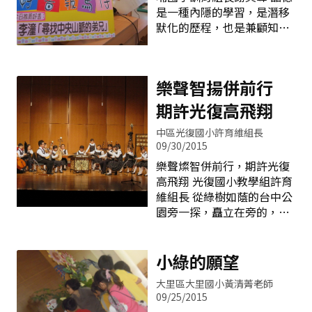
創新發明種子已經萌芽了。
是一種內隱的學習，是潛移
長帶領之下通過所拾，學生
今年5月推動小組總動員籌
默化的歷程，也是兼顧知
每到通道口前，第一個直覺
辦臺中市首創的NSES盃創
善、好善與行善之全人教
總是脫口而出：「好低喔！
思發明展比賽，推薦每班獨
育。品德更是一種無法量化
好難走」。雖然百般無奈，
具創意的設計圖及發明作品
的競爭力，也唯有品德，才
但為了完成入學儀式，只好
樂聲智揚併前行
參賽，創造一個不一樣並能
能使人真正安心，達到快
想盡辦法，低頭彎腰而過。
讓學生能發揮創意、激發潛
樂，因此讓學生變好，遠比
這個公共藝術的意涵正是藉
期許光復高飛翔
能的舞台。
變聰明來得更重要。 有鑑於
由有形的彎腰動作，如同拾
中區光復國小許育維組長
此，外埔國小以「適性揚
穗般，傳達無形的謙卑之
09/30/2015
才」為教育主軸；以「心中
意，對自己、他人及環境身
有愛、腹中有墨、心中有
樂聲燦智併前行，期許光復
懷敬意。 這是大德推廣生命
志、臉上有笑」為發展願
高飛翔 光復國小教學組許育
教育的起點，希望透過一連
景，致力推展品德教育，經
維組長 從綠樹如蔭的台中公
串的活動安排，以品德教育
過多年深耕，老師們慢慢發
園旁一探，矗立在旁的，是
為基礎，展開各項生命教育
現品德與課業並不衝突，不
遠近馳名的光復國小，從多
的活動。以大德國中為例，
僅讓班級的常規、氣氛變得
年來參加全國音樂比賽都是
活動的核心以三個面向進
更好，還有助於課業的學
名列三甲，以及現今各方社
小綠的願望
行： 一、第一面向：愛自己
習。在全校師生的共同努力
會賢達如生化巨擘&mdash;
1. 學校課程中融入生命教育
大里區大里國小黃清菁老師
之下，今年同時獲選教育部
何大一先生、前衛生署長施
議
09/25/2015
品德深耕學校與佛光山全國
純仁先生；更不用提多任台