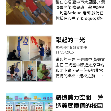
種在心裡 臺中市大里國小 黃
三好校園實踐學校。為營造
中市卸任市長，都是光復最
清菁老師 這是班上學生說得
永續之品德校園文化，強化
優秀的畢業生。他們昔日留
一句話&rdquo;老師,我們已
親、師、生對於核心價值之
在光復的點點滴滴，對應他
經種在心裡了!&rdquo; 讓我
認知與實踐力，本校以三好
們現今在社會上的豐功偉
很感動~教育是什麼。 這份
內涵為架構，具體作法臚列
業，可知光復無論對普通班
感動發源於民國91年參加福
如下： 三好品德之星選拔：
學生的教養化育，抑或是對
智文教基金會的教師營， 投
由各班選出「做好事、說好
音樂班學生的諄諄教誨上，
躍起的三光
入慈心有機農業發展基金會
話、存好心」的楷模，於學
都可說是一頁教育史上最美
的義工， 開始認識到當一個
生朝會時頒獎表揚，並安排
麗的篇章。 然而，動人的樂
三光國中黃慧文主任
好老師， 必先當一個好學生
午休時間與
音勾不住社區的轉型，曾經
11/25/2015
的內涵~將自己在基金會學
是台中商業重鎮的中區人口
躍起的三光 三光國中 黃慧文
習的快樂跟學生分享！ 「 種
數日漸下滑，班級數的縮減
主任 三光國中臨近太原車站
樹這件事情， 最重要的是帶
一如蕭瑟的落葉，是時候該
和北屯路，是一個交通非常
動人們對他人、 對於小生命
再現風華了。 為了讓光復的
便捷的學校。建校之前，原
及環境的關心， 並真實努
金字招牌再次為人所知，除
地是一座「三光苗圃」，在
力， 這股力量帶動起來， 是
了三年級以上的國樂、西樂
民國86年改建為校地。三光
很不可思議的！」 在基金會
班持續保持優秀成績外，我
國中繼承苗圃育苗的精神，
學習到這段話， 給我很大的
們更在低年級安排了音樂特
創造美力空間 營
以培育國家幼苗為首要目
激勵。 我很想跟學生朝這個
色課程，當專業的音樂教育
標。無論在課程規畫或創新
造美感價值的校園
方向努力， 如何透由種樹的
從小開始之後，這一顆顆在
教學上，都著重於開發學生
這件事， 學習先帶動起自己