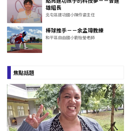
點亮建功孩子的科技夢－－曾建
雄組長
北屯區建功國小陳伶姿主任
棒球推手－－余孟瑋教練
和平區自由國小劉怡瑩老師
焦點話題