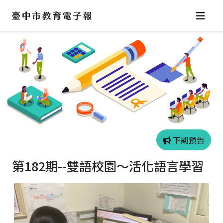
跳
到
主
要
內
容
區
下期預告
第182期--雙語校園～活化語言學習