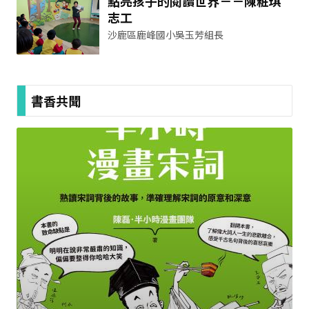
點亮孩子的閱讀世界－－陳粧琪
志工
沙鹿區鹿峰國小吳玉芳組長
書香共聞