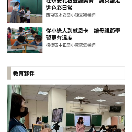
在永安扎根雙語美勞 讓英語走
進色彩日常
西屯區永安國小陳宣穎老師
從小綠人到感恩卡 讓母親節學
習更有溫度
梧棲區中正國小黃筱雯老師
教育夥伴