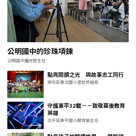
公明國中的珍珠項鍊
公明國中羅光智主任
點亮閱讀之光 與故事志工同行
南屯區惠文國小塗怡芳組長
守護東平32載－－致敬幕後教育
英雄
太平區東平國小蔡育瑜主任