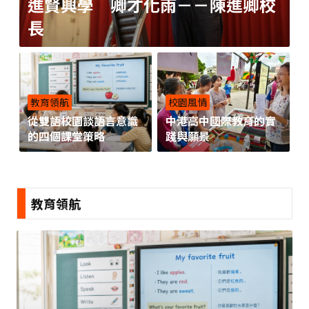
進賢興學 卿才化雨－－陳進卿校
長
教育領航
校園風情
從雙語校園談語言意識
中港高中國際教育的實
的四個課堂策略
踐與願景
教育領航