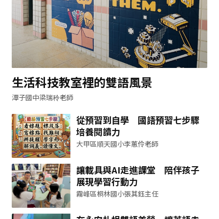
生活科技教室裡的雙語風景
潭子國中梁瑞秢老師
從預習到自學 國語預習七步驟
培養閱讀力
大甲區順天國小李蕙伶老師
讓載具與AI走進課堂 陪伴孩子
展現學習行動力
霧峰區桐林國小張其鈺主任