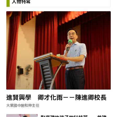
人物特寫
進賢興學 卿才化雨－－陳進卿校長
大業國中施和伸主任