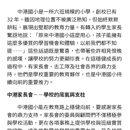
中港國小是一所六班規模的小學，創校已有
32 年，雖因地理位置不被廣泛熟知，但始終默默
耕耘，展現出堅韌的教育力量。有轉入的學生家長
驚訝地說：「原來中港國小這麼用心，孩子能擁有
這麼多優質的學習機會和體驗，以前我們都不知
道……」這些話語既是驚喜，也帶著些許相見恨晚
的感嘆，讓學校的努力更顯珍貴。在這穩健成長的
過程中，有家長會、志工隊及社會各界的鼎力支
持，他們是學校重要的教育夥伴，也是中港國小持
續向前的重要推力。
中港家長會
－－
學校的底氣與支柱
中港國小能在教育路上穩健向前，要感謝家長
會的鼎力支持。家長會的委員與顧問們不僅積極參
與學校活動，更在各項事務上提供學校與班級實質