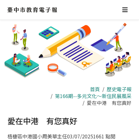
跳
到
主
要
內
容
區
首頁
歷史電子報
第166期--多元文化～新住民展風采
愛在中港 有您真好
愛在中港 有您真好
梧棲區中港國小周美華主任
03/07/2025
1661 點閱