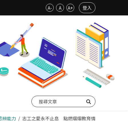
A-
A
A+
登入
搜尋
養思辨能力
志工之愛永不止息 點燃熠熠教育情