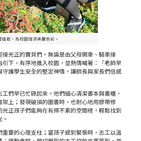
理植栽，為校園增添美麗色彩。
接光正的寶貝們。無論是由父母開車、騎車接
指引下，有序地進入校園，並熱情喊著：「老師早
與守護學生安全的堅定神情，讓師長與家長們倍感
工們早已忙碌起來。他們細心清潔書本與書櫃，
書架上；發現破損的圖書時，也耐心地用膠帶修
的光正孩子們能夠在有條不紊的空間裡，輕鬆找到
光。
重要的心理支柱；當孩子感到緊張時，志工以溫
情；運動會時，親切周到的志工協助來賓簽到，並