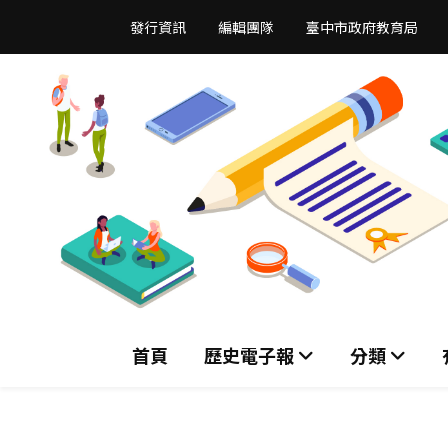
跳
發行資訊
編輯團隊
臺中市政府教育局
到
主
要
內
容
區
首頁
歷史電子報
分類