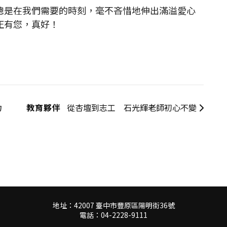
是在我們需要的時刻，毫不吝惜地伸出滿溢愛心
正有您，真好！
力
教育夥伴
從杏壇到志工 石光輝老師初心不變
地址：42007 臺中市豐原區陽明街36號
電話：04-2228-9111