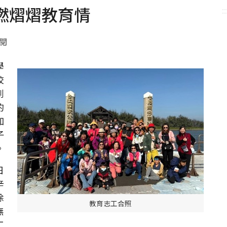
燃熠熠教育情
::
點閱
學
校
到
的
加
子
。
日
辛
除
教育志工合照
無
工