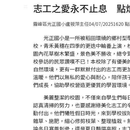
志工之愛永不止息 點
:::
霧峰區光正國小盧筱萍主任
04/07/2025
1620 
光正國小是一所被稻田環繞的鄉村型
校，青禾黃穗在四季的更迭中輪番上演，
園內花草樹木繁盛，景色美不勝收，總令
校參訪的民眾讚嘆不已！本校除了有優美
自然環境，更有一群默默付出的志工而更
溫暖。他們以無私的愛心與耐心，陪伴孩
們成長，協助學校營造更優質的學習環境
美麗整潔的校園，不僅來自學生們每
認真清掃的努力，也要感謝綠美化志工的
勤付出。他們犧牲假日時光，來到學校拔
雜草、施肥，細心修剪枝葉、整理植栽。
論冬日寒風刺骨，還是夏日豔陽高照，志