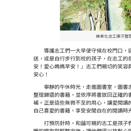
綠美化志工揮汗整
導護志工們一大早便守候在校門口，迎
送，或是自行步行到校的孩子，在志工的
安！愛心媽媽早安！」志工們親切的笑容
安心！
寧靜的午休時光，走進圖書室，圖書志
整理歸還的書籍，並依序將書放回正確的
補。正是這些無微不至的用心，讓愛閱讀
自己喜愛的書籍，享受安閒自在的閱讀時
打預防針時，和藹可親的志工是孩子們
暖的懷抱與輕聲安撫，讓他們得以放鬆心