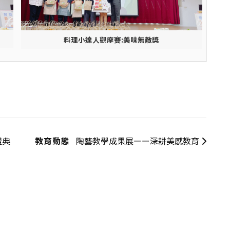
料理小達人觀摩賽:美味無敵獎
證典
教育動態
陶藝教學成果展ーー深耕美感教育