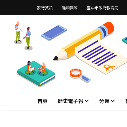
跳
發行資訊
編輯團隊
臺中市政府教育局
到
主
要
內
容
區
首頁
歷史電子報
分類