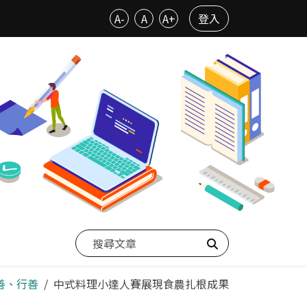
A-
A
A+
登入
搜尋
善、行善
中式料理小達人賽展現食農扎根成果