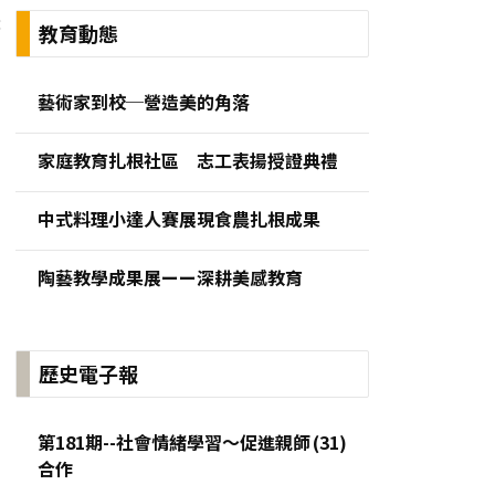
:
教育動態
藝術家到校─營造美的角落
家庭教育扎根社區 志工表揚授證典禮
中式料理小達人賽展現食農扎根成果
陶藝教學成果展ーー深耕美感教育
歷史電子報
第181期--社會情緒學習～促進親師
合作