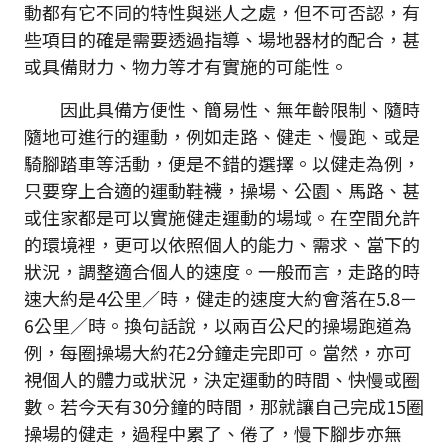
動都有它不同的特性與迷人之處，但不可否認，有
些項目的確是需要透過指導、場地器材的配合，甚
或具備財力、物力等才有實施的可能性。
因此具備方便性、簡易性、無年齡限制、隨時
隨地可進行的運動，例如走路、健走、慢跑、或是
騎腳踏車等活動，便是不錯的選擇。以健走為例，
只要穿上合適的運動鞋襪，操場、公園、馬路、甚
或住家都是可以實施健走運動的場域。在空間允許
的環境裡，更可以依照個人的能力、需求、當下的
狀況，調整適合個人的速度。一般而言，走路的時
速大約是4公里／時，健走的速度大約會落在5.8－
6公里／時。換句話說，以兩百公尺的操場跑道為
例，每圈操場大約花2分鐘走完即可。當然，亦可
視個人的體力或狀況，決定運動的時間、快慢或圈
數。若今天有30分鐘的時間，那就讓自己完成15圈
操場的健走，過程中累了、倦了，慢下腳步亦無