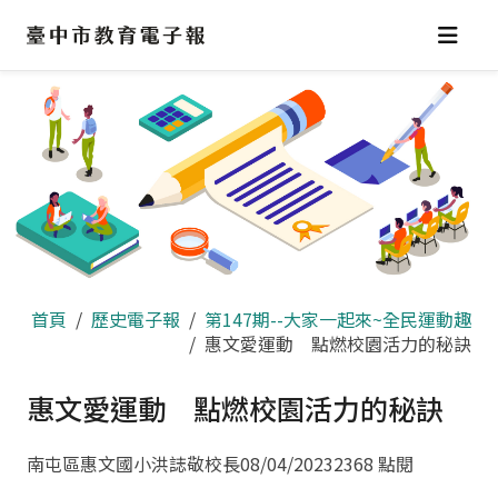
跳
到
主
要
內
容
區
首頁
歷史電子報
第147期--大家一起來~全民運動趣
惠文愛運動 點燃校園活力的秘訣
惠文愛運動 點燃校園活力的秘訣
南屯區惠文國小洪誌敬校長
08/04/2023
2368 點閱