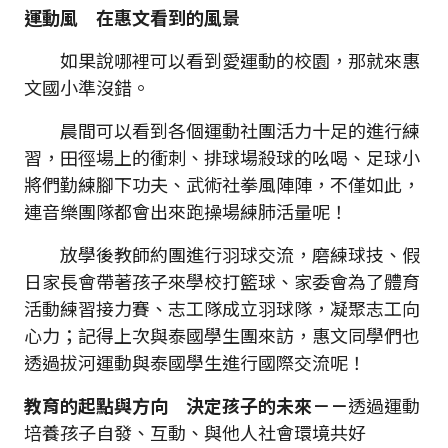
運動風 在惠文看到的風景
如果說哪裡可以看到愛運動的校園，那就來惠
文國小準沒錯。
晨間可以看到各個運動社團活力十足的進行練
習，田徑場上的衝刺、排球場殺球的吆喝、足球小
將們勤練腳下功夫、武術社拳風陣陣，不僅如此，
連音樂團隊都會出來跑操場練肺活量呢！
放學後教師約團進行羽球交流，磨練球技、假
日家長會帶著孩子來學校打籃球、家委會為了體育
活動練習接力賽、志工隊成立羽球隊，凝聚志工向
心力；記得上次與泰國學生團來訪，惠文同學們也
透過拔河運動與泰國學生進行國際交流呢！
教育的起點與方向 決定孩子的未來－－
透過運動
培養孩子自發、互動、與他人社會環境共好