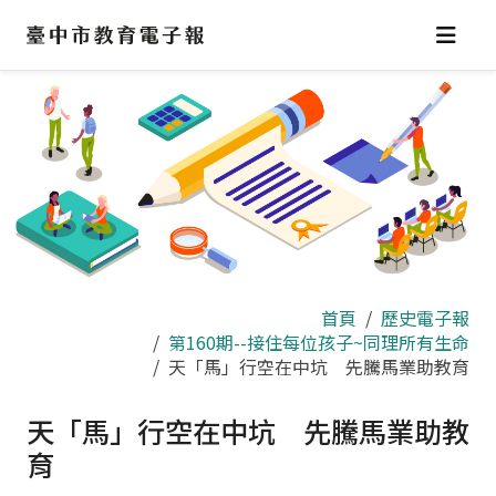
跳
到
主
要
內
容
區
首頁
歷史電子報
第160期--接住每位孩子~同理所有生命
天「馬」行空在中坑 先騰馬業助教育
天「馬」行空在中坑 先騰馬業助教
育