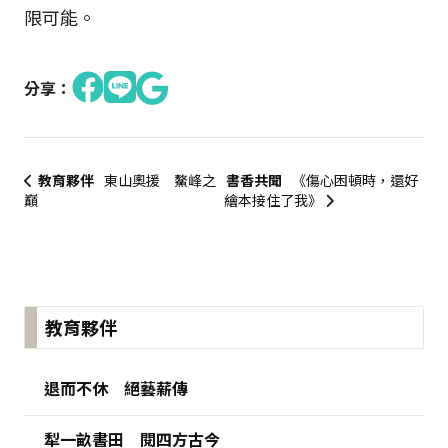
限可能。
分享：
教育夥伴
東山奧援 鰲峰之
書香共聞
《傷心困頓時，還好
巔
繪本接住了我》
:::
教育夥伴
退而不休 絕藝薪傳
犁一畝書田 閱四方古今