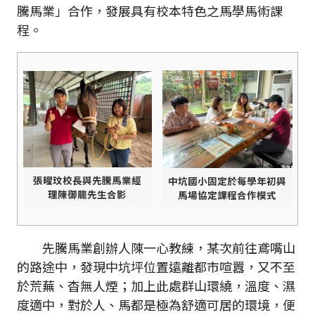
騰馬業」合作，發展具有校本特色之馬學馬術課
程。
張暒玟校長與先騰馬業經
中坑國小固定於每學年初與
理陳御龍先生合影
馬場協定課程合作模式
先騰馬業創辦人陳一心教練，某次前往鳶嘴山
的路途中，發現中坑坪位置遠離都市喧囂，又不至
於荒蕪、杳無人煙；加上此處群山環繞，溫度、濕
度適中，對於人、馬都是極為舒適可居的環境，便