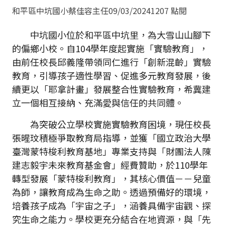
和平區中坑國小蔡佳容主任
09/03/2024
1207 點閱
中坑國小位於和平區中坑里，為大雪山山腳下
的偏鄉小校。自104學年度起實施「實驗教育」，
由前任校長邱義隆帶領同仁進行「創新混齡」實驗
教育，引導孩子適性學習、促進多元教育發展，後
續更以「耶拿計畫」發展整合性實驗教育，希冀建
立一個相互接納、充滿愛與信任的共同體。
為突破公立學校實施實驗教育困境，現任校長
張暒玟積極爭取教育局指導，並獲「國立政治大學
臺灣蒙特梭利教育基地」專業支持與「財團法人陳
建志毅宇未來教育基金會」經費贊助，於110學年
轉型發展「蒙特梭利教育」，其核心價值－－兒童
為師，讓教育成為生命之助。透過預備好的環境，
培養孩子成為「宇宙之子」，涵養具備宇宙觀、探
究生命之能力。學校更充分結合在地資源，與「先