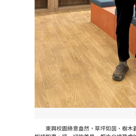
東興校園綠意盎然，草坪如茵、樹木蒼