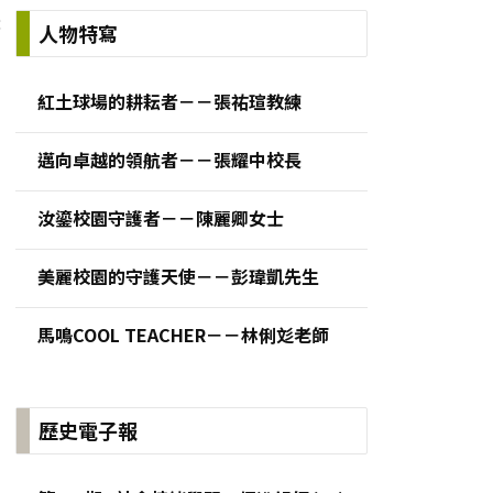
:
人物特寫
紅土球場的耕耘者－－張祐瑄教練
邁向卓越的領航者－－張耀中校長
汝鎏校園守護者－－陳麗卿女士
美麗校園的守護天使－－彭瑋凱先生
馬鳴COOL TEACHER－－林俐彣老師
歷史電子報