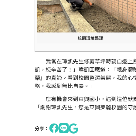
校園環境整理
我常在瑋凱先生修剪草坪時親自遞上飲
凱，您辛苦了！」瑋凱回應道：「親身體
榮』的真諦。看到校園整潔美麗，我的心
務，我感到無比自豪。」
您有機會來到東興國小，遇到這位默默
「謝謝瑋凱先生，您是東興美麗校園的守
分享：