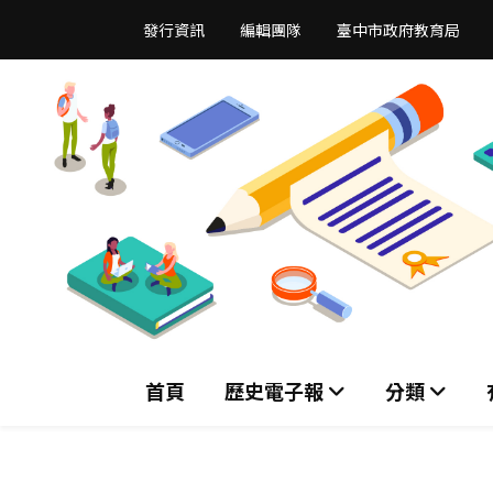
跳
發行資訊
編輯團隊
臺中市政府教育局
到
主
要
內
容
區
首頁
歷史電子報
分類