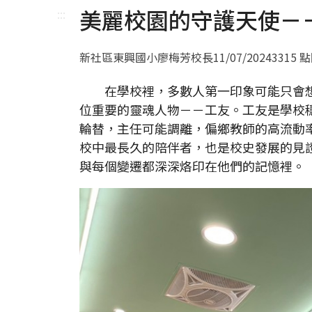
美麗校園的守護天使－
:::
新社區東興國小廖梅芳校長
11/07/2024
3315 
在學校裡，多數人第一印象可能只會想
位重要的靈魂人物－－工友。工友是學校
輪替，主任可能調離，偏鄉教師的高流動
校中最長久的陪伴者，也是校史發展的見
與每個變遷都深深烙印在他們的記憶裡。