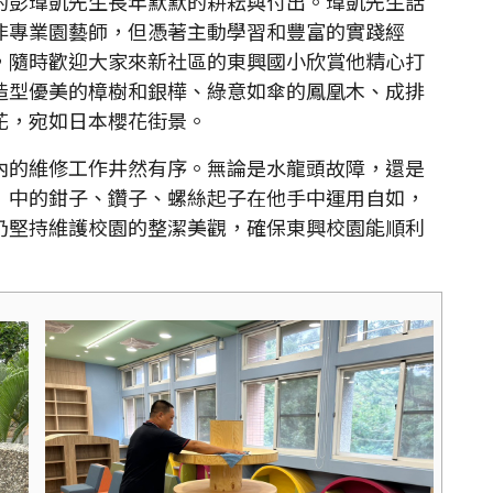
的彭瑋凱先生長年默默的耕耘與付出。瑋凱先生話
非專業園藝師，但憑著主動學習和豐富的實踐經
，隨時歡迎大家來新社區的東興國小欣賞他精心打
造型優美的樟樹和銀樺、綠意如傘的鳳凰木、成排
花，宛如日本櫻花街景。
的維修工作井然有序。無論是水龍頭故障，還是
」中的鉗子、鑽子、螺絲起子在他手中運用自如，
仍堅持維護校園的整潔美觀，確保東興校園能順利