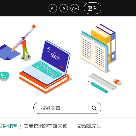
A-
A
A+
登入
搜尋
~強身健體
美麗校園的守護天使－－彭瑋凱先生