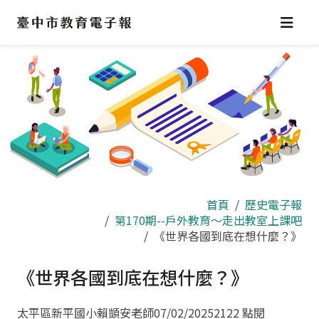
跳
到
主
要
內
容
區
首頁
歷史電子報
第170期--戶外教育～走出教室上課吧
《世界各國到底在想什麼？》
《世界各國到底在想什麼？》
太平區新平國小賴顗安老師
07/02/2025
2122 點閱