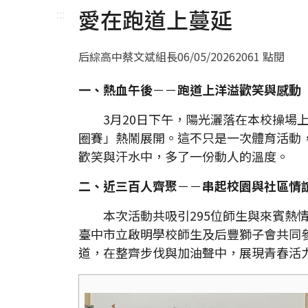
愛在跑道上蔓延
:::
后綜高中蔡文斌組長
06/05/2026
2061 點閱
一、熱血午後
－－
跑道上洋溢歡笑與感動
3月20日下午，陽光灑落在本校操場上
圈賽」熱鬧展開。這不只是一次體育活動
歡笑與汗水中，多了一份動人的溫度。
二、近三百人齊聚
－－
串起校園與社區情
本次活動共吸引295位師生與來賓熱情
臺中市立啟明學校師生及后豐獅子會共同
道，在整齊步伐與加油聲中，展現青春活