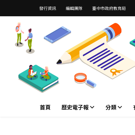
跳
發行資訊
編輯團隊
臺中市政府教育局
到
主
要
內
容
區
首頁
歷史電子報
分類