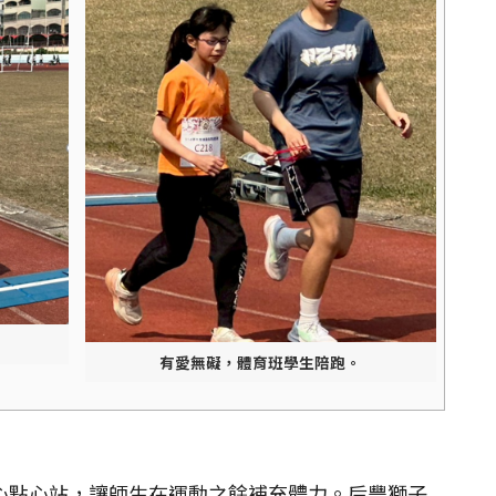
有愛無礙，體育班學生陪跑。
點心站，讓師生在運動之餘補充體力。后豐獅子