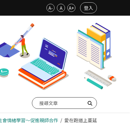
A-
A
A+
登入
搜尋
--社會情緒學習～促進親師合作
愛在跑道上蔓延