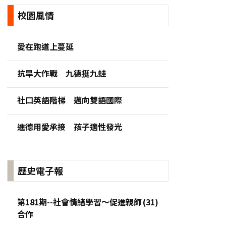
:
校園風情
愛在跑道上蔓延
抗旱大作戰 九德挺九蛙
社口英語階梯 邁向雙語國際
進德用愛承接 孩子適性發光
歷史電子報
第181期--社會情緒學習～促進親師
合作