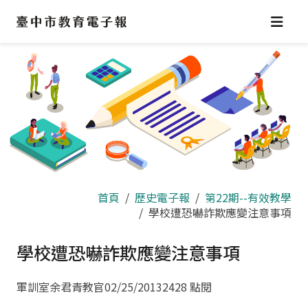
跳
到
主
要
內
容
區
首頁
歷史電子報
第22期--有效教學
學校遭恐嚇詐欺應變注意事項
學校遭恐嚇詐欺應變注意事項
軍訓室余君青教官
02/25/2013
2428 點閱