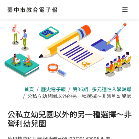
跳
到
主
要
內
容
區
首頁
歷史電子報
第36期--多元適性入學輔導
公私立幼兒園以外的另一種選擇～非營利幼兒園
公私立幼兒園以外的另一種選擇～非
營利幼兒園
幼兒教育科吳珮絹助理員
05/02/2014
2095 點閱