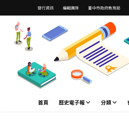
跳
發行資訊
編輯團隊
臺中市政府教育局
到
主
要
內
容
區
首頁
歷史電子報
分類