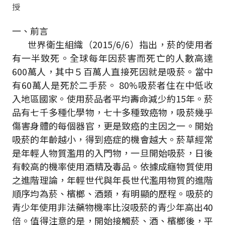
授
一、前言
世界衛生組織（2015/6/6）指出，菸的使用者
有一半致死。全球每年因菸害而死亡的人數高達
600萬人，其中５百萬人直接死因就是吸菸。當中
有60萬人是死於二手菸。 80%吸菸者住在中低收
入地區國家。使用菸品者平均壽命減少約15年。菸
品有七千多種化學物，七十多種致癌物，吸菸幾乎
傷害身體的每個器官，更是致癌的主因之一。開始
吸菸的年齡越小，得到癌症的機會越大。菸草經常
是年輕人物質濫用的入門物，一旦開始吸菸，日後
有較高的機率使用酒精及毒品。依據成癮物質使用
之進階理論，年輕世代與年長世代濫用物質的進階
順序均為菸、檳榔、酒類，有明顯的歷程。吸菸的
青少年使用非法藥物機率比沒吸菸的青少年高出40
倍。值得注意的是，開始接觸菸、酒、檳榔後，平