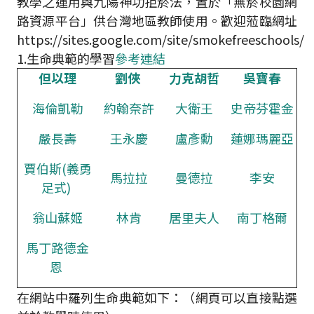
教學之運用與九陽神功拒菸法，置於「無菸校園網
路資源平台」供台灣地區教師使用。歡迎蒞臨網址
https://sites.google.com/site/smokefreeschools/
1.生命典範的學習
參考連結
但以理
劉俠
力克胡哲
吳寶春
海倫凱勒
約翰奈許
大衛王
史帝芬霍金
嚴長壽
王永慶
盧彥勳
蓮娜瑪麗亞
賈伯斯(義勇
馬拉拉
曼德拉
李安
足式)
翁山蘇姬
林肯
居里夫人
南丁格爾
馬丁路德金
恩
在網站中羅列生命典範如下：（網頁可以直接點選