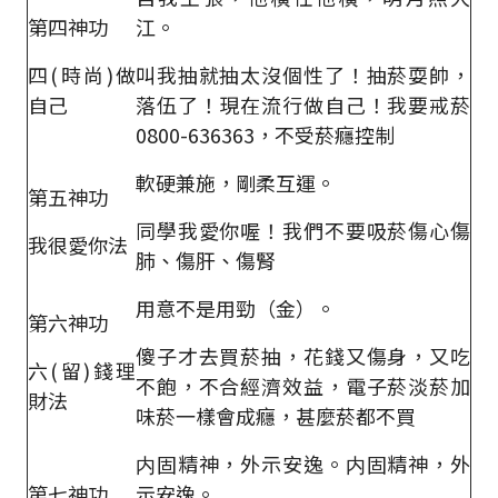
第四神功
江。
四(時尚)做
叫我抽就抽太沒個性了！抽菸耍帥，
自己
落伍了！現在流行做自己！我要戒菸
0800-636363，不受菸癮控制
軟硬兼施，剛柔互運。
第五神功
同學我愛你喔！我們不要吸菸傷心傷
我很愛你法
肺、傷肝、傷腎
用意不是用勁（金）。
第六神功
傻子才去買菸抽，花錢又傷身，又吃
六(留)錢理
不飽，不合經濟效益，電子菸淡菸加
財法
味菸一樣會成癮，甚麼菸都不買
内固精神，外示安逸。内固精神，外
第七神功
示安逸。