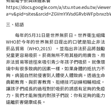
有關電子菸與媒體素養
https://docs.google.com/a/stu.ntue.edu.tw/viewer
a=v&pid=sites&srcid=ZGVmYXVsdGRvbWFpbnxz
三、結語
每年的5月31日是世界無菸日。世界衛生組織
WHO於今年的世界無菸日提出的口號是阻止非法
菸品貿易（WHO,2015）。並指出非法菸品將鼓勵
兒童更容易吸菸。菸商無所不用其極的用廣告、用
非法貿易等途徑來吸引青少年孩子們吸菸。就像環
境中有很多致病的因素一樣，如果身體的抵抗力不
夠，病菌自然就侵害到人體使人體致病。透過生命
典範教育、與菸害教育、拒絕技巧訓練相輔相成，
讓孩子們成長的過程對於吸菸的誘惑有足夠的免疫
力，我們才能無愧的對孩子們說：你有足夠的能力
遠離菸害健康成長。