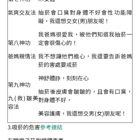
氣爽交友法
抽菸會口臭對身體不好會性功能障
礙，我還想交女(男)朋友呢！
我爸媽很愛我，被他們知道我抽菸一
第八神功
定會很傷心的！
爸媽親情法
我不想讓他們擔心，我還要告訴爸媽
菸的害處要戒菸
神舒體静，刻刻在心
第九神功
抽菸後皮膚會皺皺的，且會有口臭，
九(救)皺美
對身體不好，
容法
美容護膚，我還想交男(女)朋友呢！
3.吸菸的危害
參考連結