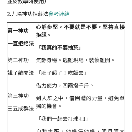
並於教學時使用）
2.九陽神功拒菸法
參考連結
心靜步堅。不要就是不要，堅持直接
第一神功
拒絕。
一直拒絕法
「我真的不要抽菸」
第二神功
氣靜身穩。逃離現場，裝傻離開。
餓了離開法
「肚子餓了！吃飯去」
借力使力，四兩撥千斤。
第三神功
到人群之中，借團體的力量，避免單
獨的機會。
三五成群法
「我們一起去打球吧!」
自我主張，他橫任他橫，明月照大