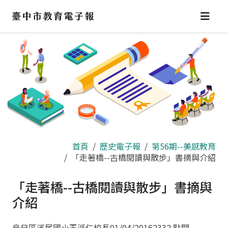
跳
到
主
要
內
容
區
首頁
歷史電子報
第56期--美感教育
「走著橋--古橋閱讀與散步」書摘與介紹
「走著橋--古橋閱讀與散步」書摘與
介紹
烏日區溪尾國小王派仁校長
01/04/2016
2332 點閱