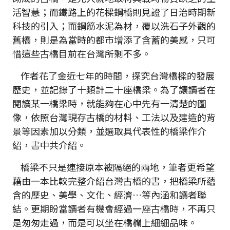
活智慧；而鐵路上的花樑鋼橋則見證了日治時期新
科技的引入；而鋼筋水泥為材，覆以洗石子外觀的
舊橋，則是為當時的都市增添了含蓄的美感，只可
惜這些古橋目前在台灣所剩不多。
作者花了金近七年的時間，探究台灣橋樑的發展
歷史，並記錄了十類計二十座橋梁。為了讓讀者在
閱讀某一橋梁時，就能夠在心中先有一清楚的圖
像，依照台灣現存古橋的材料、工法以及建造的背
景等因素加以分類，並選取具代表性的橋梁作介
紹，書中共介紹。
橋梁不只是連接原本被隔絕的兩地，筆者更希望
藉由一本比較完整介紹台灣古橋的書，把橋梁所蘊
含的歷史、美學、文化、經濟…等內涵和讀者聯
結。更期盼當讀者有機會經過一座古橋時，不再只
是匆匆走過，而是可以坐在橋欄上細細品味。