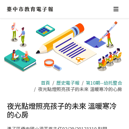
跳
到
主
要
內
容
區
首頁
歷史電子報
第10期--幼托整合
夜光點燈照亮孩子的未來 溫暖寒冷的心房
夜光點燈照亮孩子的未來 溫暖寒冷
的心房
潭子區僑忠國小梁玉燕主任
02/29/2012
3310 點閱