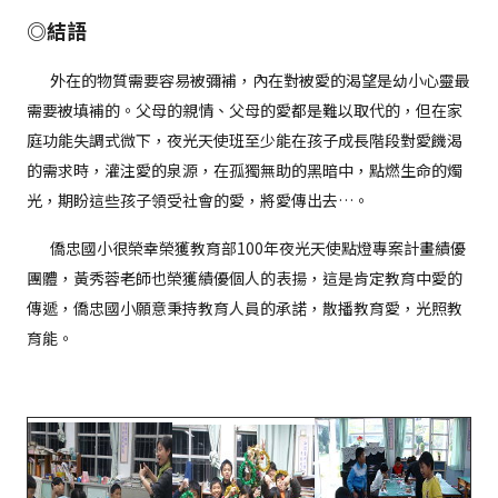
◎結語
外在的物質需要容易被彌補，內在對被愛的渴望是幼小心靈最
需要被填補的。父母的親情、父母的愛都是難以取代的，但在家
庭功能失調式微下，夜光天使班至少能在孩子成長階段對愛饑渴
的需求時，灌注愛的泉源，在孤獨無助的黑暗中，點燃生命的燭
光，期盼這些孩子領受社會的愛，將愛傳出去…。
僑忠國小很榮幸榮獲教育部100年夜光天使點燈專案計畫績優
團體，黃秀蓉老師也榮獲績優個人的表揚，這是肯定教育中愛的
傳遞，僑忠國小願意秉持教育人員的承諾，散播教育愛，光照教
育能。