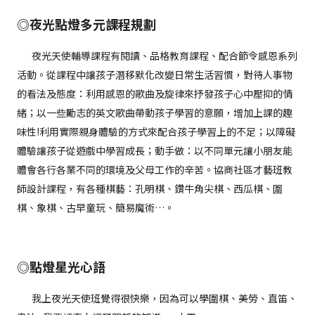
◎夜光點燈多元課程規劃
夜光天使輔導課程有閱讀、品格教育課程、配合節令感恩系列
活動。從課程中讓孩子潛移默化改變日常生活習慣，對待人事物
的看法及態度：利用感恩的歌曲及旋律來抒發孩子心中壓抑的情
緒；以一些勵志的英文歌曲帶動孩子學習的意願，增加上課的趣
味性!利用實際親身體驗的方式來配合孩子學習上的不足；以障礙
體驗讓孩子從遊戲中學習成長；動手做：以不同單元讓小朋友能
體會各行各業不同的環境及父母工作的辛苦。協商社區才藝班教
師設計課程，有各種棋藝：孔明棋、鑽牛角尖棋、西瓜棋、圍
棋、象棋、古早童玩、簡易魔術…。
◎點燈星光心語
我上夜光天使班覺得很快樂，因為可以學圍棋、美勞、直笛、