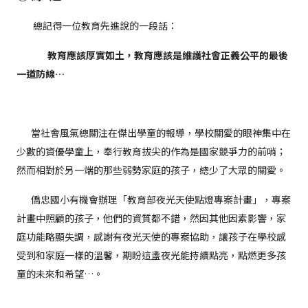
總記得一位教育先進說的一段話：
教育應該厚實如土，教育應該是維護社會正義公平的最後
一道防線…
當社會風氣總關注在傑出學童的報導，學校關愛的眼神集中在
少數的資優學童上，奉行教育拔尖的作為是國家競爭力的前哨；
然而相對於另一端的那些弱勢家庭的孩子，總少了大眾的關愛。
僑忠國小有機會辦理「教育部夜光天使點燈專案計畫」，專案
計畫中照顧的孩子，他們的資質都不錯，然因其他因素影響，家
庭功能略顯失調，感謝有夜光天使的專案協助，讓孩子在學校感
受到和家庭一樣的溫馨，期盼這盞夜光能持續點亮，點燃更多孩
童的未來和希望…。