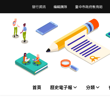
跳
發行資訊
編輯團隊
臺中市政府教育局
到
主
要
內
容
區
首頁
歷史電子報
分類