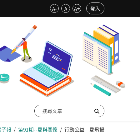
A-
A
A+
登入
搜尋
電子報
第91期--愛與關懷
行動公益 愛飛揚