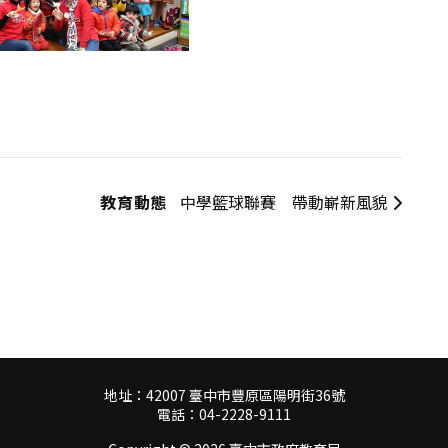
教育動態
中學籃球聯賽 帶動嶄新風貌
地址：42007 臺中市豐原區陽明街36號
電話：04-2228-9111