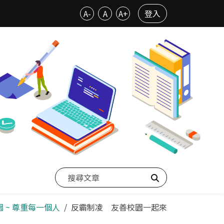
A-
A
A+
登入
搜尋
園 ~ 尊重每一個人
反霸制凌 友善校園一起來