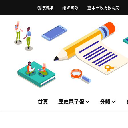
跳
發行資訊
編輯團隊
臺中市政府教育局
到
主
要
內
容
區
首頁
歷史電子報
分類