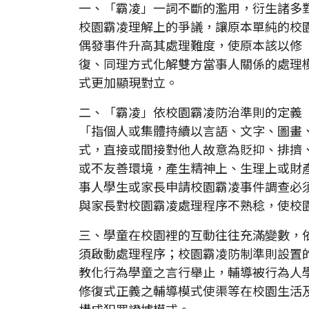
一、「霸凌」一詞不斷的濫用，衍生諸多
校園霸凌理解上的爭議，讓原本單純的校
偶發事件升高其處理難度，使原本該以修
復、同理方式化解雙方當事人關係的處理
式更加顯現對立。
二、「霸凌」依校園霸凌防治準則的定義
「指個人或集體持續以言語、文字、圖畫
式，直接或間接對他人故意為貶抑、排擠
或不友善環境，產生精神上、生理上或財
事人學生或家長申請校園霸凌事件調查必
與家長對校園霸凌處理程序不熟稔，使校
三、學童在校園裡的互動往往充滿變數，
須啟動處理程序；校園霸凌防制準則設置
教化行為學童之言行舉止，輔導被行為人
修復式正義之輔導模式使渠等在校園生活
構成犯罪證據模式。