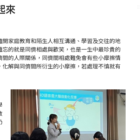
起來
::
開家庭教育和陌生人相互溝通、學習及交往的地
難忘的就是同儕相處與歡笑，也是一生中最珍貴的
儕間的人際關係，同儕間相處難免會有些小摩擦情
，化解與同儕間所衍生的小摩擦，若處理不慎就有
，
學
敏
仍