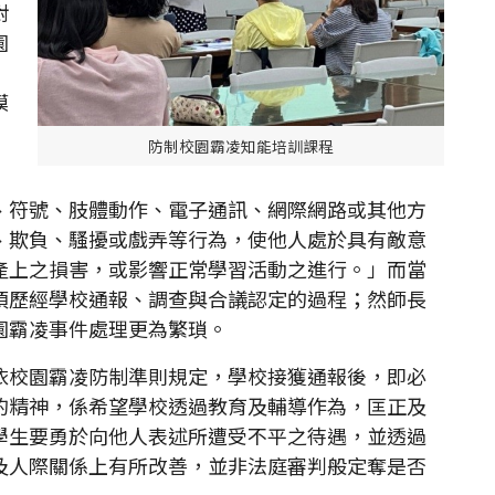
對
園
模
防制校園霸凌知能培訓課程
、符號、肢體動作、電子通訊、網際網路或其他方
、欺負、騷擾或戲弄等行為，使他人處於具有敵意
產上之損害，或影響正常學習活動之進行。」而當
須歷經學校通報、調查與合議認定的過程；然師長
園霸凌事件處理更為繁瑣。
依校園霸凌防制準則規定，學校接獲通報後，即必
的精神，係希望學校透過教育及輔導作為，匡正及
學生要勇於向他人表述所遭受不平之待遇，並透過
及人際關係上有所改善，並非法庭審判般定奪是否