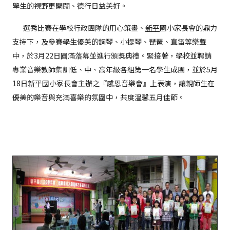
學生的視野更開闊、德行日益美好。
選秀比賽在學校行政團隊的用心策畫、
新平
國小家長會的鼎力
支持下，及參賽學生優美的鋼琴、小提琴、琵琶、直笛等樂聲
中，於3月22日圓滿落幕並進行頒獎典禮。緊接著，學校並聘請
專業音樂教師集訓低、中、高年級各組第一名學生成團，並於5月
18日
新平
國小家長會主辦之『感恩音樂會』上表演，讓親師生在
優美的樂音與充滿喜樂的氛圍中，共度溫馨五月佳節。