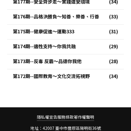
第177期--安全齊步走～實踐道安環境
第176期--品格決勝負～知善、樂善、行善
第175期--健康促進～運動333
第174期--適性支持～你我共融
第173期--反毒 反霸～品德你我他
第172期--國際教育～文化交流拓視野
隱私權宣告
服務條款
著作權聲明
地址：42007 臺中市豐原區陽明街36號