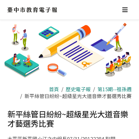
跳
到
主
要
內
容
區
首頁
歷史電子報
第15期--祖孫週
新平絲管日紛紛~超級星光大道音樂才藝選秀比賽
新平絲管日紛紛~超級星光大道音樂
才藝選秀比賽
太平區新平國小江之中組長
07/31/2012
2284 點閱