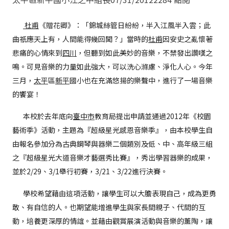
杜甫
《贈花卿》：「錦城絲管日紛紛，半入江風半入雲；此
曲祇應天上有，人間能得幾回聞？」當時的
杜甫
因安史之亂懷著
悲痛的心情來到
四川
，但聽到如此美妙的音樂，不禁發出讚嘆之
鳴。可見音樂的力量如此強大，可以洗心滌慮、淨化人心。今年
三月，
太平
區
新平
國小也在充滿悠揚的樂聲中，進行了一場音樂
的饗宴！
本校於去年底向
臺中市
教育局提出申請並通過2012年《校園
藝術季》活動，主題為『超級星光感恩音樂季』，由本校學生自
由報名參加分為古典鋼琴與器樂二個類別及低、中、高年級三組
之『超級星光大道音樂才藝選秀比賽』，秀出學習器樂的成果，
並於2/29、3/1舉行初賽，3/21、3/22進行決賽。
學校希望藉由這項活動，讓學生可以大膽表現自己，成為更勇
敢、有自信的人。也期望能增進學生與家長間親子、代間的互
動，培養更深厚的情誼。並藉由觀賞展演活動與音樂的薰陶，讓