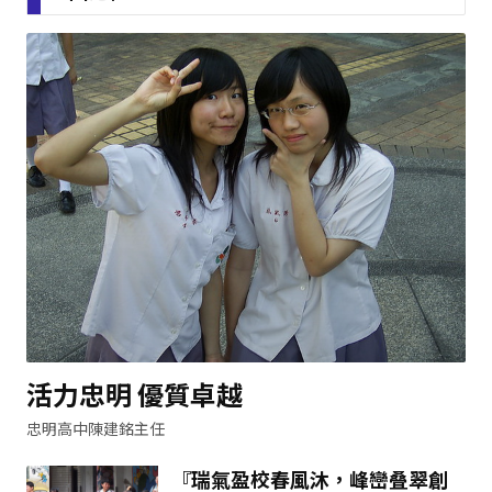
活力忠明 優質卓越
忠明高中陳建銘主任
『瑞氣盈校春風沐，峰巒叠翠創