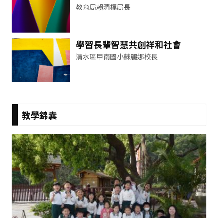
教育局賴清標局長
學習長輩智慧共創祥和社會
清水區甲南國小蘇麗娜校長
教學錦囊