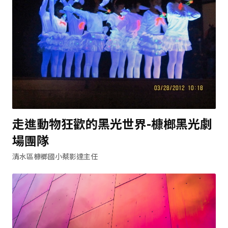
走進動物狂歡的黑光世界-槺榔黑光劇
場團隊
清水區槺榔國小蔡影達主任