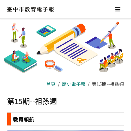
跳
到
主
要
內
容
區
首頁
歷史電子報
第15期--祖孫週
第15期--祖孫週
教育領航