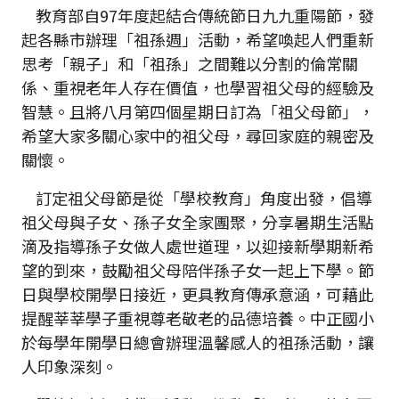
教育部自97年度起結合傳統節日九九重陽節，發
起各縣市辦理「祖孫週」活動，希望喚起人們重新
思考「親子」和「祖孫」之間難以分割的倫常關
係、重視老年人存在價值，也學習祖父母的經驗及
智慧。且將八月第四個星期日訂為「祖父母節」，
希望大家多關心家中的祖父母，尋回家庭的親密及
關懷。
訂定祖父母節是從「學校教育」角度出發，倡導
祖父母與子女、孫子女全家團聚，分享暑期生活點
滴及指導孫子女做人處世道理，以迎接新學期新希
望的到來，鼓勵祖父母陪伴孫子女一起上下學。節
日與學校開學日接近，更具教育傳承意涵，可藉此
提醒莘莘學子重視尊老敬老的品德培養。中正國小
於每學年開學日總會辦理溫馨感人的祖孫活動，讓
人印象深刻。