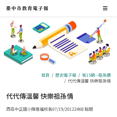
跳
到
主
要
內
容
區
首頁
歷史電子報
第15期--祖孫週
代代傳溫馨 快樂祖孫情
代代傳溫馨 快樂祖孫情
西區中正國小陳進福校長
07/19/2012
2468 點閱