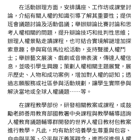
在活動辦理方面，安排講座、工作坊或課堂討
論，介紹有關人權的知識引導了解其重要性；提供
班會議題討論及活動倡議；舉辦辯論比賽討論和思
考人權相關的問題，提升辯論技巧和批判性思維；
辦理人權景點走讀課程，也可結合實境解謎增加探
索意趣；參與寫信馬拉松活動，支持聲援人權鬥
士；舉辦藝文展演、戲劇或音樂表演，傳達人權信
息，並吸引學生興趣；策劃人權相關主題展覽，展
示歷史、人物和成功案例，增加對人權的認知；透
過志願服務或社區參與活動規劃，讓學生實際參與
解決當地或全球人權議題……等。
在課程教學部份，研發相關教案或課程，或鼓
勵老師善用教育部國教署中央課程與教學輔導諮詢
人權教育議題輔導群開發的世界人權日教材包教案
進行教學。凡此，均有助於培養學生尊重與包容、
自由與平等、公平與正義等觀念，進而促進個人權