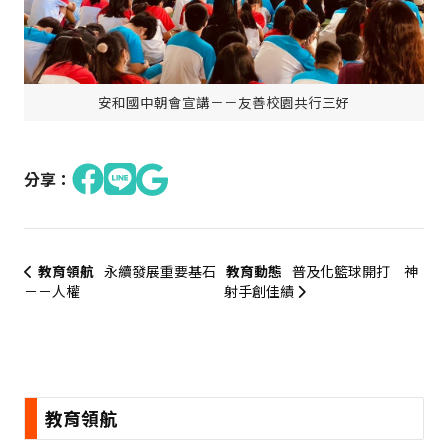
安和國中朝會宣講－－友善校園共行三好
分享：
教育領航
永續發展重要基石
教育動態
普及化籃球開打 神
－－人權
射手創佳績
:::
教育領航