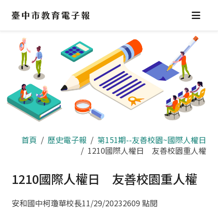
跳
到
主
要
內
容
區
首頁
歷史電子報
第151期--友善校園~國際人權日
1210國際人權日 友善校園重人權
1210國際人權日 友善校園重人權
安和國中柯瓊華校長
11/29/2023
2609 點閱