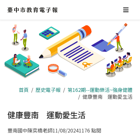
跳
到
主
要
內
容
區
首頁
歷史電子報
第162期--運動樂活~強身健體
健康豐南 運動愛生活
健康豐南 運動愛生活
豐南國中陳奕橋老師
11/08/2024
1176 點閱