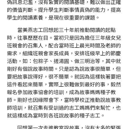
偽訊息氾濫，沒有紮實的閱讀基礎，難以做出正確
的價值判斷。提升學生判斷事情真偽的能力，提高
學生的閱讀素養，是現在很重要的課題。
當美燕志工回想起三十年前推動閱讀的起點
時，往事歷歷在目。當初只是因為擔任三年級女兒
班親會的召集人，配合當時班上晨光時間及老師的
需求，組織班親會家長成員，安排班級早上的節慶
活動，如：包粽子、搓湯圓、做三明治等，其中就
剛好有個說故事時間。只是認為說故事很簡單，但
要把故事說得好，很不簡單。就因為這樣執著要把
這件看起來簡單，實際上很難做到最好的事，毅然
報名參加故事協會的培訓，成為故事媽媽種子教
師。剛好也因緣際會下，當時學校正推動說故事教
師培訓，就召集有受訓過的志工媽媽們來幫忙，也
就這樣成為當時到各班說故事的種子志工。
回想第一次走進教室說故事，沒有太多的緊張