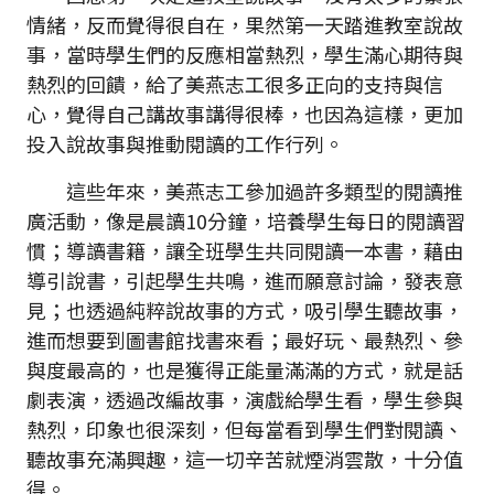
情緒，反而覺得很自在，果然第一天踏進教室說故
事，當時學生們的反應相當熱烈，學生滿心期待與
熱烈的回饋，給了美燕志工很多正向的支持與信
心，覺得自己講故事講得很棒，也因為這樣，更加
投入說故事與推動閱讀的工作行列。
這些年來，美燕志工參加過許多類型的閱讀推
廣活動，像是晨讀10分鐘，培養學生每日的閱讀習
慣；導讀書籍，讓全班學生共同閱讀一本書，藉由
導引說書，引起學生共鳴，進而願意討論，發表意
見；也透過純粹說故事的方式，吸引學生聽故事，
進而想要到圖書館找書來看；最好玩、最熱烈、參
與度最高的，也是獲得正能量滿滿的方式，就是話
劇表演，透過改編故事，演戲給學生看，學生參與
熱烈，印象也很深刻，但每當看到學生們對閱讀、
聽故事充滿興趣，這一切辛苦就煙消雲散，十分值
得。