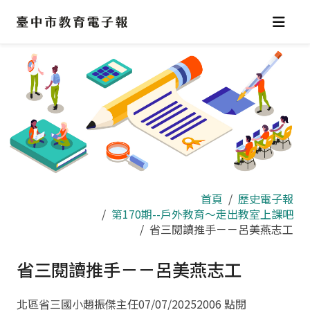
跳
到
主
要
內
容
區
首頁
歷史電子報
第170期--戶外教育～走出教室上課吧
省三閱讀推手－－呂美燕志工
省三閱讀推手－－呂美燕志工
北區省三國小趙振傑主任
07/07/2025
2006 點閱