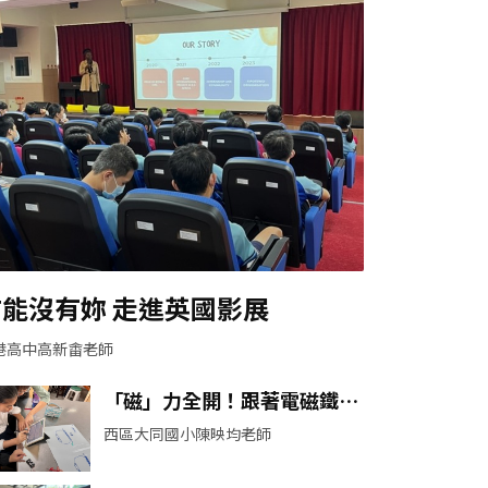
布能沒有妳 走進英國影展
港高中高新畬老師
「磁」力全開！跟著電磁鐵來
一場雙語探究冒險
西區大同國小陳映均老師