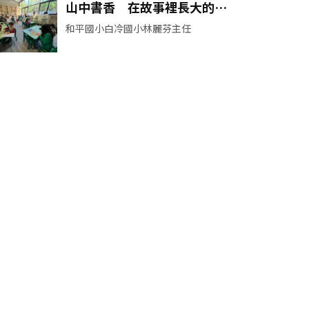
山中書香 在故事裡長大的孩
子
和平國小白冷國小林麗芬主任