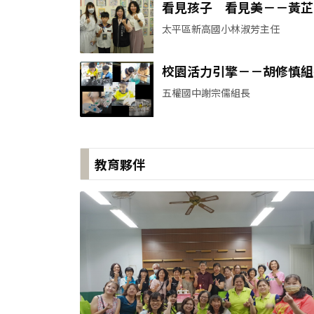
看見孩子 看見美－－黃芷
老師的藝術教育風景
太平區新高國小林淑芳主任
校園活力引擎－－胡修慎組
五權國中謝宗儒組長
教育夥伴