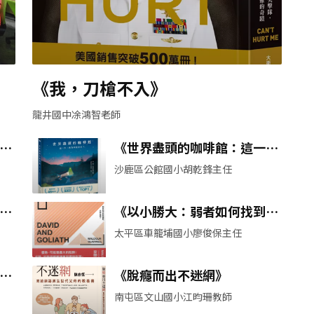
教
《我，刀槍不入》
龍井國中凃鴻智老師
峰
《世界盡頭的咖啡館：這一
生，我為何而存在？》
沙鹿區公館國小胡乾鋒主任
安
《以小勝大：弱者如何找到優
勢，反敗為勝？》
太平區車籠埔國小廖俊保主任
埔
《脫癮而出不迷網》
南屯區文山國小江昀珊教師