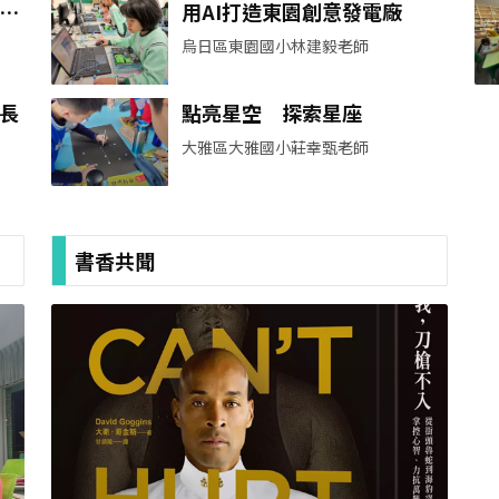
亭
用AI打造東園創意發電廠
烏日區東園國小林建毅老師
長
點亮星空 探索星座
大雅區大雅國小莊幸甄老師
書香共聞