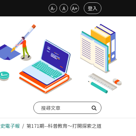
A-
A
A+
登入
搜尋
歷史電子報
第171期--科普教育～打開探索之道