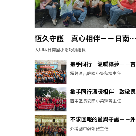
恆久守護 真心相伴－－日南
育志工隊
大甲區日南國小謝巧娟組長
攜手同行 溫暖築夢－－吉
最堅強的後盾
霧峰區吉峰國小吳秋櫻主任
攜手同行溫暖相伴 致敬長
教育志工
西屯區長安國小梁琬菁主任
不求回報的愛與守護－－外
國中教育志工隊
外埔國中蘇郁雅主任