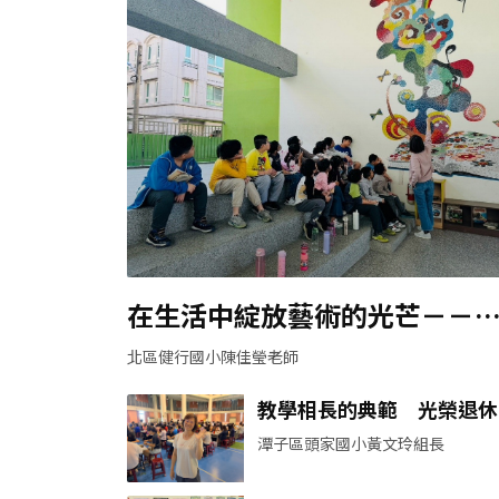
在生活中綻放藝術的光芒－－
宜嫻老師
北區健行國小陳佳瑩老師
教學相長的典範 光榮退休
身影－－林瓊姿老師
潭子區頭家國小黃文玲組長