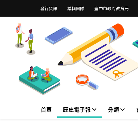
跳
發行資訊
編輯團隊
臺中市政府教育局
到
主
要
內
容
區
首頁
歷史電子報
分類