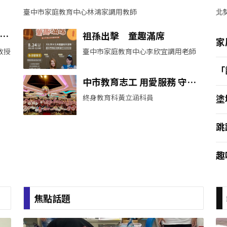
臺中市家庭教育中心林鴻家調用教師
北
育
祖孫出擊 童趣滿席
家
教授
臺中市家庭教育中心李欣宜調用老師
築
「
中市教育志工 用愛服務 守護
驗
學童
塗
終身教育科黃立涵科員
G
跳
篇
趣
焦點話題