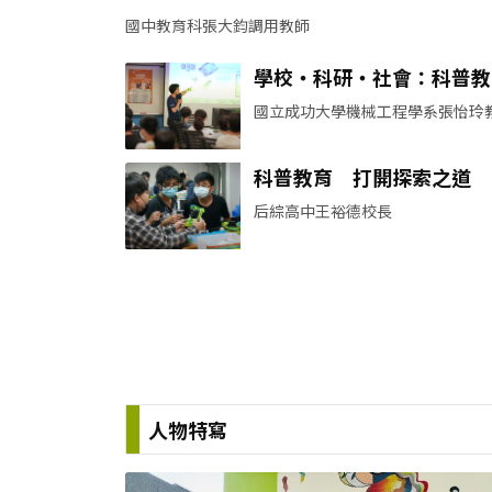
國中教育科張大鈞調用教師
學校・科研・社會：科普教
的連結實踐
國立成功大學機械工程學系張怡玲
科普教育 打開探索之道
后綜高中王裕德校長
人物特寫