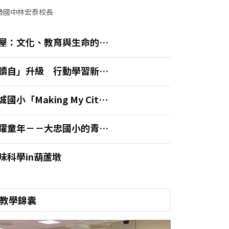
勢國中林宏泰校長
屋：文化、教育與生命的共
之所
讀自」升級 行動學習新體
城國小「Making My City
lobal」英語夏令營
躍童年－－大忠國小的青春
章
味科學in葫蘆墩
教學錦囊