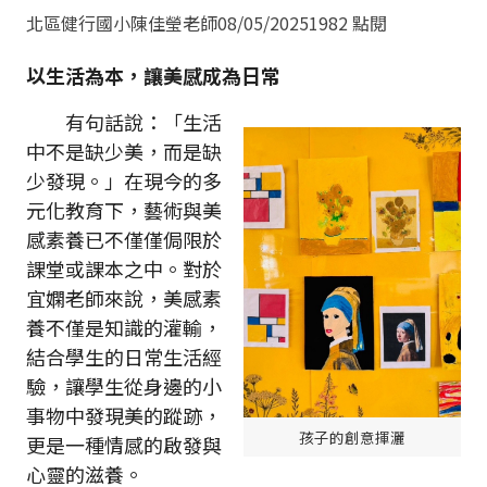
北區健行國小陳佳瑩老師
08/05/2025
1982 點閱
以生活為本，讓美感成為日常
有句話說：「生活
中不是缺少美，而是缺
少發現。」在現今的多
元化教育下，藝術與美
感素養已不僅僅侷限於
課堂或課本之中。對於
宜嫻老師來說，美感素
養不僅是知識的灌輸，
結合學生的日常生活經
驗，讓學生從身邊的小
事物中發現美的蹤跡，
孩子的創意揮灑
更是一種情感的啟發與
心靈的滋養。