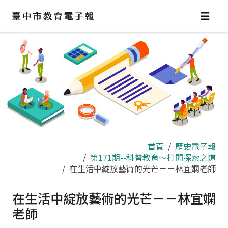
跳
到
主
要
內
容
區
首頁
歷史電子報
第171期--科普教育～打開探索之道
在生活中綻放藝術的光芒－－林宜嫻老師
在生活中綻放藝術的光芒－－林宜嫻
老師