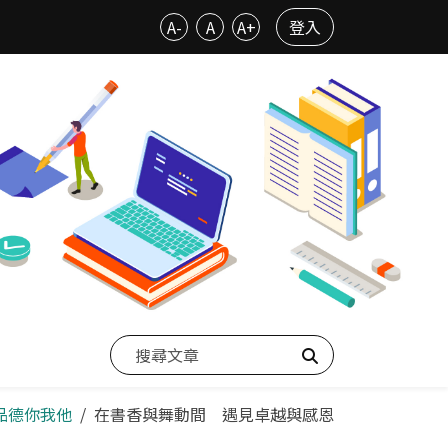
A-
A
A+
登入
搜尋
～品德你我他
在書香與舞動間 遇見卓越與感恩