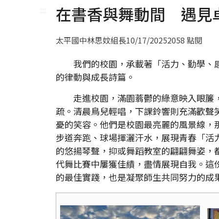
在書香與舞動間 遇見
:::
太平國中林思妏組長
10/17/2025
2058 點閱
我們的校園，承載著「活力、勤學、
的律動與成長詩篇。
走進校園，滿園蓊鬱的綠意映入眼簾
疏。清晨鳥兒輕唱，下課鈴響則充滿歡聲
憂的笑容。他們是校園最亮麗的風景線，
步道奔跑、球場揮灑汗水，展現青春「活
的悠揚琴聲，抑或舞蹈教室的翩翩舞姿，
代舞比賽中屢獲佳績，盡情展現自我。這
的最佳實踐，也是凝聚師生共同努力的成