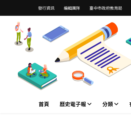
跳
發行資訊
編輯團隊
臺中市政府教育局
到
主
要
內
容
區
首頁
歷史電子報
分類