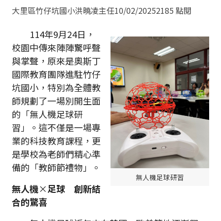
大里區竹仔坑國小洪曉凌主任
10/02/2025
2185 點閱
114年9月24日，
校園中傳來陣陣驚呼聲
與掌聲，原來是奧斯丁
國際教育團隊進駐竹仔
坑國小，特別為全體教
師規劃了一場別開生面
的「無人機足球研
習」。這不僅是一場專
業的科技教育課程，更
是學校為老師們精心準
備的「教師節禮物」。
無人機足球研習
無人機
×
足球 創新結
合的驚喜