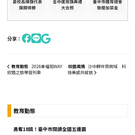
晏校長揮旗代表
全中運授旗典禮
臺中市體育總會
旗開得勝
大合照
致贈加菜金
分享：
教育動態
2026幸福知WAY
校園風情
沙中夥伴齊跨域 科
欣婚之旅學習列車
技美感共綻放
:::
教育動態
勇奪18獎！臺中市閱讀全國五連霸