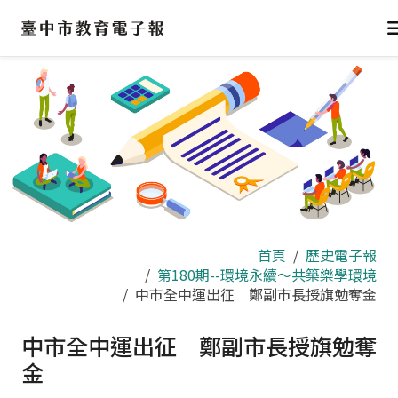
跳
到
主
要
內
容
區
首頁
歷史電子報
第180期--環境永續～共築樂學環境
中市全中運出征 鄭副市長授旗勉奪金
中市全中運出征 鄭副市長授旗勉奪
金