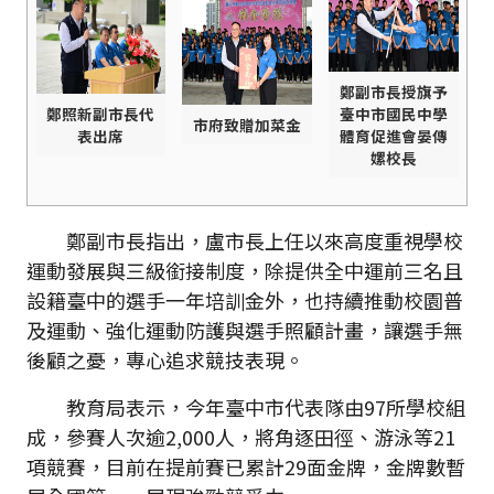
鄭副市長授旗予
鄭照新副市長代
臺中市國民中學
市府致贈加菜金
表出席
體育促進會晏傳
嫘校長
鄭副市長指出，盧市長上任以來高度重視學校
運動發展與三級銜接制度，除提供全中運前三名且
設籍臺中的選手一年培訓金外，也持續推動校園普
及運動、強化運動防護與選手照顧計畫，讓選手無
後顧之憂，專心追求競技表現。
教育局表示，今年臺中市代表隊由97所學校組
成，參賽人次逾2,000人，將角逐田徑、游泳等21
項競賽，目前在提前賽已累計29面金牌，金牌數暫