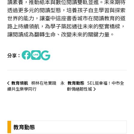
讀素養，推動紙本與數位閱讀雙軌並進。未來期待
透過更多元的閱讀型態，培養孩子自主學習與探索
世界的能力，讓臺中這座書香城市在閱讀教育的道
路上持續領航，為學子築起通往未來的堅實橋樑，
讓閱讀成為翻轉生命、改變未來的關鍵力量。
分享：
教育領航
桐林在地實踐 永
教育動態
SEL挺幸福！中市全
續共生樂學同行
齡情緒韌性城
:::
教育動態