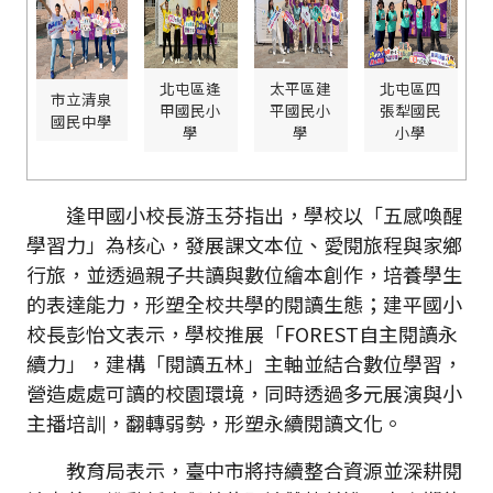
北屯區逢
太平區建
北屯區四
市立清泉
甲國民小
平國民小
張犁國民
國民中學
學
學
小學
逢甲國小校長游玉芬指出，學校以「五感喚醒
學習力」為核心，發展課文本位、愛閱旅程與家鄉
行旅，並透過親子共讀與數位繪本創作，培養學生
的表達能力，形塑全校共學的閱讀生態；建平國小
校長彭怡文表示，學校推展「FOREST自主閱讀永
續力」，建構「閱讀五林」主軸並結合數位學習，
營造處處可讀的校園環境，同時透過多元展演與小
主播培訓，翻轉弱勢，形塑永續閱讀文化。
教育局表示，臺中市將持續整合資源並深耕閱