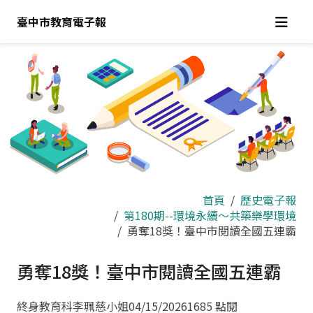
跳
臺中市教育電子報
到
主
要
內
容
區
首頁
歷史電子報
第180期--環境永續～共築樂學環境
勇奪18獎！臺中市閱讀全國五連霸
勇奪18獎！臺中市閱讀全國五連霸
終身教育科李珮慈小姐
04/15/2026
1685 點閱