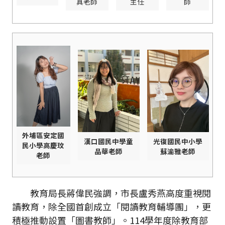
真老師
主任
師
外埔區安定國
漢口國民中學童
光復國民中小學
民小學高慶玟
品華老師
蘇渝雅老師
老師
教育局長蔣偉民強調，市長盧秀燕高度重視閱
讀教育，除全國首創成立「閱讀教育輔導團」，更
積極推動設置「圖書教師」。114學年度除教育部