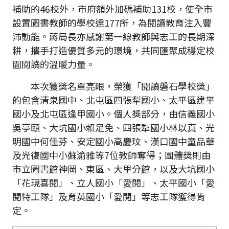
補助的46校外，市府額外加碼補助131校，使全市
設置圖書教師的學校達177所，為閱讀教育注入豐
沛動能。蔣局長亦感謝第一線教師與志工的長期深
耕，攜手打造優質多元的環境，共同匯聚成穩定校
園閱讀的溫暖力量。
本次獲獎名單亮眼，榮獲「閱讀磐石學校獎」
的包含清泉國中、北屯區四張犁國小、太平區建平
國小及北屯區逢甲國小。個人獎部分，由信義國小
吳亭頤、大坑國小賴足免、四張犁國小林以真、光
明國中何佳芬、安定國小高慶玟、漢口國中童品華
及光復國中小蘇渝雅等7位教師奪得；團體獎則由
市立圖書館神岡、東區、大里分館，以及大坑國小
「花現喜閱」、立人國小「愛閱」、太平國小「愛
閱特工隊」及育英國小「愛閱」等志工隊獲得肯
定。