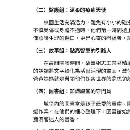
（二）醫護組：溫柔的療癒天使
校園生活充滿活力，難免有小小的碰撞
不慎受傷或身體不適時，他們第一時間遞
僅照護生理的傷口，更是心靈的慰藉者，
（三）故事組：點亮智慧的引路人
在晨間閱讀時間，故事組志工帶著精采
的語調將文字轉化為活靈活現的畫面，激
爸爸媽媽就是帶領他們探索世界的夢想領
（四）圖書組：知識殿堂的守門員
城堡內的圖書室是孩子最愛的寶庫。圖
還作業。在他們的細心整理下，圖書館始
瀰漫著迷人的書香。