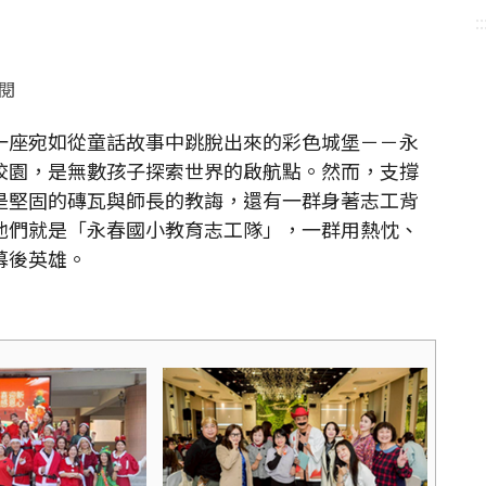
::
點閱
座宛如從童話故事中跳脫出來的彩色城堡－－永
校園，是無數孩子探索世界的啟航點。然而，支撐
是堅固的磚瓦與師長的教誨，還有一群身著志工背
他們就是「永春國小教育志工隊」，一群用熱忱、
幕後英雄。