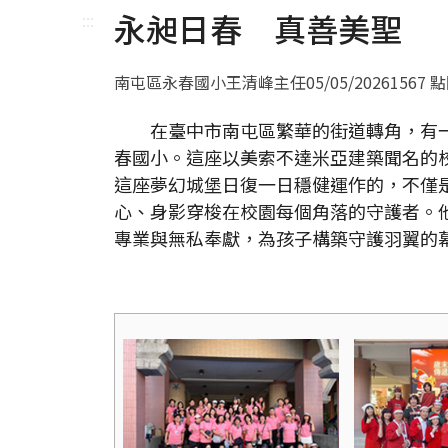
永昶日春 真善美聖
:::
南屯區永春國小王清峰主任
05/05/2026
1567 
在臺中市南屯區繁華的街道轉角，有一
春國小。這座以美索不達米亞建築聞名的
這座夢幻城堡日復一日穩健運作的，不僅
心、身影穿梭在校園每個角落的守護者。
專業與無私奉獻，為孩子構築守護羽翼的