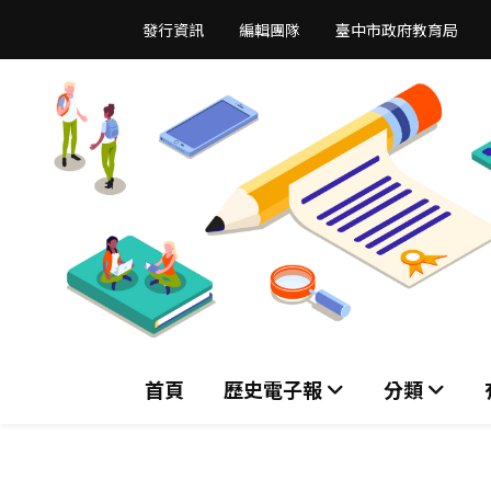
跳
發行資訊
編輯團隊
臺中市政府教育局
到
主
要
內
容
區
首頁
歷史電子報
分類