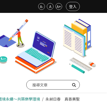
A-
A
A+
登入
搜尋
--環境永續～共築樂學環境
永昶日春 真善美聖