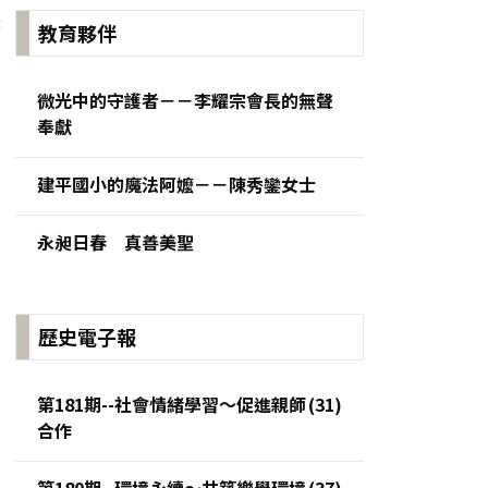
:
教育夥伴
微光中的守護者－－李耀宗會長的無聲
奉獻
建平國小的魔法阿嬤－－陳秀鑾女士
永昶日春 真善美聖
歷史電子報
第181期--社會情緒學習～促進親師
合作
第180期--環境永續～共築樂學環境