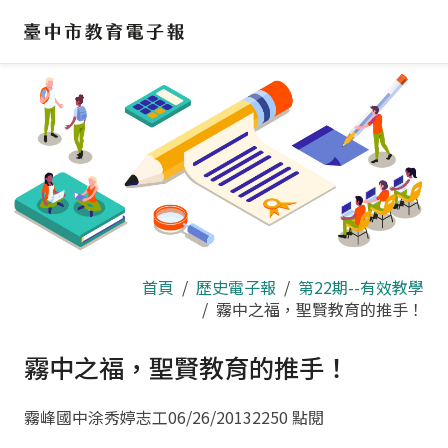
跳
到
主
要
內
容
區
首頁
歷史電子報
第22期--有效教學
霧中之福，聖賢教育的推手！
霧中之福，聖賢教育的推手！
霧峰國中涂秀婷志工
06/26/2013
2250 點閱