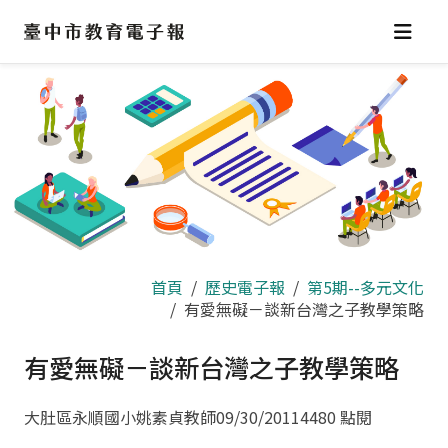
跳
到
主
要
內
容
區
首頁
歷史電子報
第5期--多元文化
有愛無礙－談新台灣之子教學策略
有愛無礙－談新台灣之子教學策略
大肚區永順國小姚素貞教師
09/30/2011
4480 點閱