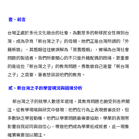
壹、
前言
台彎正處於多元文化融合的社會，為數眾多的新移民女性嫁到台
灣，成為孕育「新台灣之子」的母親，她們正是台灣所謂的「外
籍新娘」，其婚姻往往被誤解為「買賣婚姻」，被稱為台灣社會
問題的製造者。我們所要關心的不只是外籍配偶的困境，更重要
的是這些「新台灣之子」的教育問題。勇敢做自己是當「新台灣
之子」之首要，筆者想談談他們的教育。
貳、
新台灣之子
的學習現況與困境分析
新台灣之子的就學人數逐年遞增，其教育問題也飽受到各界關
注。從教學現場與研究中發現：他們在行為上表現普徧良好，但
多數缺乏學習動機。他們以學業問題最需要協助，學業的表現常
影響自我認同與自信心，導致他們成為學業低成就者，此一現象
確實需要加以關注。