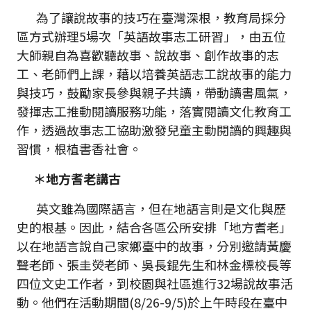
為了讓說故事的技巧在臺灣深根，教育局採分
區方式辦理5場次「英語故事志工研習」，由五位
大師親自為喜歡聽故事、說故事、創作故事的志
工、老師們上課，藉以培養英語志工說故事的能力
與技巧，鼓勵家長參與親子共讀，帶動讀書風氣，
發揮志工推動閱讀服務功能，落實閱讀文化教育工
作，透過故事志工協助激發兒童主動閱讀的興趣與
習慣，根植書香社會。
＊地方耆老講古
英文雖為國際語言，但在地語言則是文化與歷
史的根基。因此，結合各區公所安排「地方耆老」
以在地語言說自己家鄉臺中的故事，分別邀請黃慶
聲老師、張圭熒老師、吳長錕先生和林金標校長等
四位文史工作者，到校園與社區進行32場說故事活
動。他們在活動期間(8/26-9/5)於上午時段在臺中