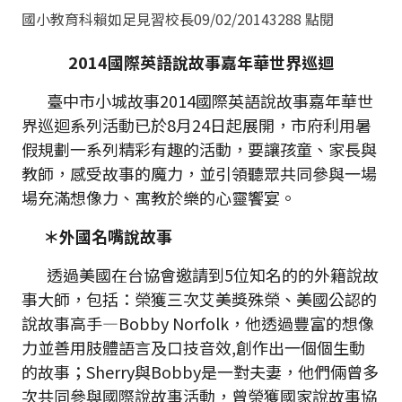
國小教育科賴如足見習校長
09/02/2014
3288 點閱
2014
國際英語說故事嘉年華世界巡迴
臺中市小城故事2014國際英語說故事嘉年華世
界巡迴系列活動已於8月24日起展開，市府利用暑
假規劃一系列精彩有趣的活動，要讓孩童、家長與
教師，感受故事的魔力，並引領聽眾共同參與一場
場充滿想像力、寓教於樂的心靈饗宴。
＊外國名嘴說故事
透過美國在台協會邀請到5位知名的的外籍說故
事大師，包括：榮獲三次艾美獎殊榮、美國公認的
說故事高手—Bobby Norfolk，他透過豐富的想像
力並善用肢體語言及口技音效,創作出一個個生動
的故事；Sherry與Bobby是一對夫妻，他們倆曾多
次共同參與國際說故事活動，曾榮獲國家說故事協