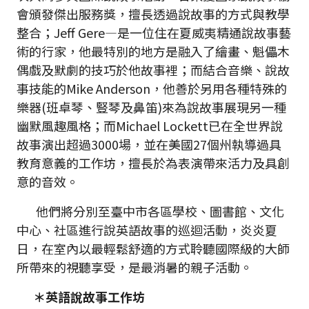
會頒發傑出服務獎，擅長透過說故事的方式與教學
整合；Jeff Gere—是一位住在夏威夷精通說故事藝
術的行家，他最特別的地方是融入了繪畫、魁儡木
偶戲及默劇的技巧於他故事裡；而結合音樂、說故
事技能的Mike Anderson，他善於另用各種特殊的
樂器(班卓琴、豎琴及鼻笛)來為說故事展現另一種
幽默風趣風格；而Michael Lockett已在全世界說
故事演出超過3000場，並在美國27個州執導過具
教育意義的工作坊，擅長於為表演帶來活力及具創
意的音效。
他們將分別至臺中市各區學校、圖書館、文化
中心、社區進行說英語故事的巡迴活動，炎炎夏
日，在室內以最輕鬆舒適的方式聆聽國際級的大師
所帶來的視聽享受，是最消暑的親子活動。
＊英語說故事工作坊