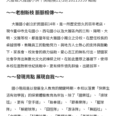
～～老樹新枝
脈脈相傳～～
大雅國小創立於民國前14年，是一所歷史悠久的百年老店，
現今臺中市北屯國小、西屯國小以及大雅區內的三和、陽明、大
明、文雅等校，都是當年從大雅國小獨立之分校。在歷任校長的
卓越領導，教職員工的勤勉努力，與地方人士熱心的支持與鼓勵
下，家長會、校友會的鼎力協助，愛心志工的無私付出，替國家
社會孕育出無數允文允武棟樑之材。在如此豐厚之基礎下，使得
本校在面對新世紀挑戰中，更有條件領先群倫，出類拔萃。
～～發現亮點
展現自我～～
國小階段是以發展全人教育的關鍵時期，本校以落實「快樂生
活有效學習」的探索體驗教育為宗旨，除了「國樂班」、「排球
班」，更有「空手道」、「跆拳道」、「節奏樂隊」、「籃球
隊」、「躲避球隊」、「田徑隊」、「游泳隊」、「舞蹈社」、