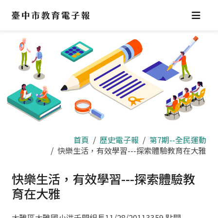
跳
到
主
要
內
容
區
首頁
歷史電子報
第7期--全民運動
快樂生活，有效學習---探索體驗教育在大雅
快樂生活，有效學習---探索體驗教
育在大雅
大雅區大雅國小洪千閔組長
11/28/2011
3359 點閱