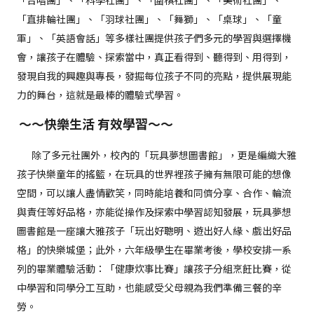
「合唱團」、「科學社團」、「圍棋社團」、「美術社團」、
「直排輪社團」、「羽球社團」、「舞獅」、「桌球」、「童
軍」、「英語會話」等多樣社團提供孩子們多元的學習與選擇機
會，讓孩子在體驗、探索當中，真正看得到、聽得到、用得到，
發現自我的興趣與專長，發掘每位孩子不同的亮點，提供展現能
力的舞台，這就是最棒的體驗式學習。
～～快樂生活
有效學習～～
除了多元社團外，校內的「玩具夢想圖書館」，更是編織大雅
孩子快樂童年的搖籃，在玩具的世界裡孩子擁有無限可能的想像
空間，可以讓人盡情歡笑，同時能培養和同儕分享、合作、輪流
與責任等好品格，亦能從操作及探索中學習認知發展，玩具夢想
圖書館是一座讓大雅孩子「玩出好聰明、遊出好人緣、戲出好品
格」的快樂城堡；此外，六年級學生在畢業考後，學校安排一系
列的畢業體驗活動：「健康炊事比賽」讓孩子分組烹飪比賽，從
中學習和同學分工互助，也能感受父母親為我們準備三餐的辛
勞。