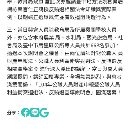
舉，教育局政風 室此次亦邀請臺中地方法院檢察署
楊檢察官仕正講授反賄選相關法令知識與實際案
例，以期端正選舉風氣並有效遏阻賄選行為。
三、當日與會人員除教育局及所屬機關學校人員
外，亦包含本府農業 局、水利局、觀光旅遊局、社
會局及臺中市后里區公所等人員共計668名參加。
透過本次說明會之機會，由兩位講師針對公職人 員
財產申報法、公職人員利益衝突迴避法、反賄選及
相關實務案 例進行深入淺出的講解，當日與會人員
踴躍提問，
講師回覆專業，
全場氣氛熱烈，與會者
滿載而歸，「104年公職人員財產申報暨公職人員
利益衝突迴避法、反賄選宣導說明會」圓滿落幕！
分享：