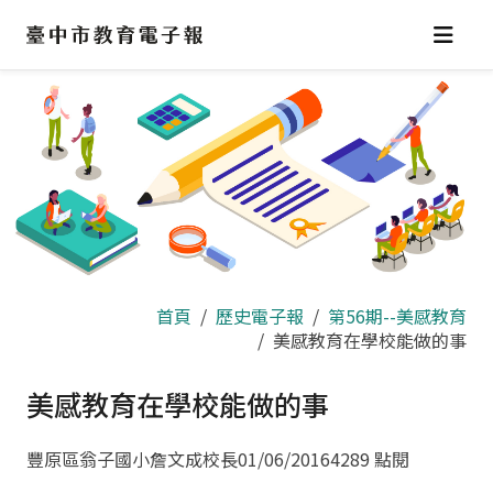
跳
到
主
要
內
容
區
首頁
歷史電子報
第56期--美感教育
美感教育在學校能做的事
美感教育在學校能做的事
豐原區翁子國小詹文成校長
01/06/2016
4289 點閱