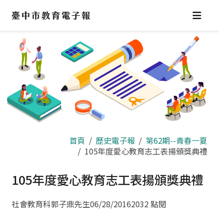
跳
到
主
要
內
容
區
首頁
歷史電子報
第62期--青春一夏
105年度愛心教育志工表揚頒獎典禮
105年度愛心教育志工表揚頒獎典禮
社會教育科郭子鼎先生
06/28/2016
2032 點閱