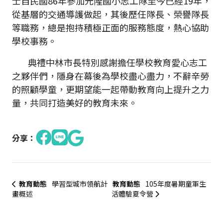
士自民國86年參加光隆國小志工隊至今已經19年，
從基層的交通導護做起，其後歷任隊長、榮譽隊長
等職務，總是抱持積極正面的服務態度，熱心協助
學校事務。
典禮中林市長特別感謝擔任學校教育愛心志工
之夥伴們，隱身在幕後為學校盡心盡力，不辭辛勞
的照顧學童，更期望能一起帶動教育向上提升之力
量，共同打造美好的教育未來。
分享：
教育動態
學習型城市領航計
教育動態
105年度暑期童軍生
畫概述
活體驗夏令營