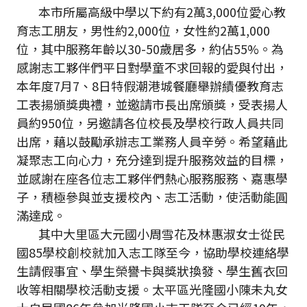
本市所屬高級中學以下約有2萬3,000位愛心教
育志工朋友，男性約2,000位，女性約2萬1,000
位，其中服務年齡以30-50歲居多，約佔55%。為
感謝志工夥伴們平日對學童不求回報的愛與付出，
本年度7月7、8日特假潮港城餐廳舉辦績優教育志
工表揚頒獎典禮，並邀請市長出席頒獎，受表揚人
員約950位，另邀請各位校長及學校行政人員共同
出席，藉以鼓勵承辦志工業務人員辛勞。希望藉此
凝聚志工向心力，充分達到提升服務效益的目標，
並感謝在座各位志工夥伴們熱心服務服務、嘉惠學
子，積極參與並支援校內、志工活動，使活動能圓
滿達成。
其中大里區大元國小周雪花及林惠淑女士從民
國85學校創校就加入志工隊至今，協助學校連絡學
生請假事宜、學生榮譽卡與獎狀換發、學生舊衣回
收等相關學校活動支援。太平區光隆國小陳未丸女