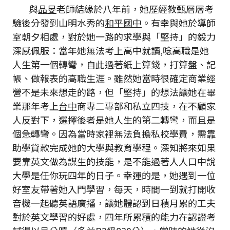
與
品旻
老師結緣於八年前，她歷經教甄層層考
驗後分發到山明水秀的
和平國中
。有幸與她於導師
室朝夕相處，對於她一路的求學與「堅持」的毅力
深感佩服：當年她無法考上高中就讀,唸高職是她
人生第一個轉彎，自此過著紙上算錢，打算盤、記
帳、做報表的高職生涯。雖然她當時很確定商業經
營不是未來想走的路，但「堅持」的想法讓她在畢
業那年考上
台中
商專二專部和私立四技，在不顧家
人反對下，選擇後者是她人生的第二轉彎，而且是
個急轉彎。因為當時家裡無法負擔私校學費，需靠
助學貸款完成她的大學與教育學程。深知將來如果
要靠英文做為謀生的技能，是不能過著人人口中說
大學是任你玩四年的日子。幸運的是，她遇到一位
好室友帶著她入門學習，每天，時間一到就打開收
音機一起聽英語廣播，讓她體認到日積月累的工夫
對於英文學習的好處，四年所累積的能力在認證考