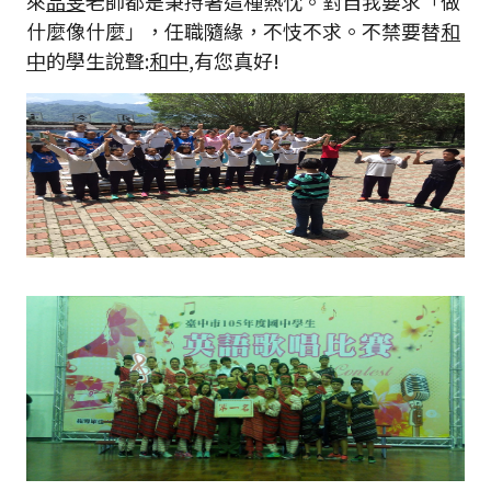
來
品旻
老師都是秉持著這種熱忱。對自我要求「做
什麼像什麼」，任職隨緣，不忮不求。不禁要替
和
中
的學生說聲:
和中
,有您真好!