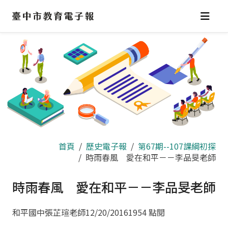
跳
到
主
要
內
容
區
首頁
歷史電子報
第67期--107課綱初探
時雨春風 愛在和平－－李品旻老師
時雨春風 愛在和平－－李品旻老師
和平國中張芷瑄老師
12/20/2016
1954 點閱