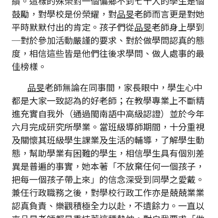
績。這樣的殊榮對一個偏鄉不到七十人的學生是個
鼓勵，對學校是份榮耀，對
品旻
老師而言更是對她
平時默默付出的肯定。孩子們從
品旻
老師身上學到
─對於參加活動嚴謹的要求、對於做學問認真的態
度，相信這些皆是他們往後求學問、做人處事的最
佳榜樣。
品旻
老師無論在同事間，家長眼中，學生心中
都是大家一致認為的好老師；在教學專業上不斷精
進充實自我外（通過閩南語中高級認證）並於今年
六月完成研究所學業。當班級導師期間，十分重視
及關懷其班級學生課業及生活的輔導，了解學生動
態，幫助學業有困難的學生，相信學生具有個別差
異是普遍的事實，她本著「不放棄任何一個孩子，
把每一個孩子帶上來」的信念深受到同學之愛戴。
兼任行政職務之後，對學校行政工作亦是兢兢業業
認真負責、樂觀積極全力以赴，不遺餘力。一直以