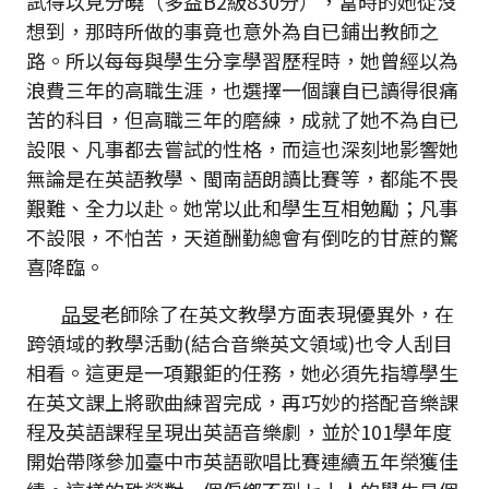
試得以見分曉（多益B2級830分），當時的她從沒
想到，那時所做的事竟也意外為自已鋪出教師之
路。所以每每與學生分享學習歷程時，她曾經以為
浪費三年的高職生涯，也選擇一個讓自已讀得很痛
苦的科目，但高職三年的磨練，成就了她不為自已
設限、凡事都去嘗試的性格，而這也深刻地影響她
無論是在英語教學、閩南語朗讀比賽等，都能不畏
艱難、全力以赴。她常以此和學生互相勉勵；凡事
不設限，不怕苦，天道酬勤總會有倒吃的甘蔗的驚
喜降臨。
品旻
老師除了在英文教學方面表現優異外，在
跨領域的教學活動(結合音樂英文領域)也令人刮目
相看。這更是一項艱鉅的任務，她必須先指導學生
在英文課上將歌曲練習完成，再巧妙的搭配音樂課
程及英語課程呈現出英語音樂劇，並於101學年度
開始帶隊參加臺中市英語歌唱比賽連續五年榮獲佳