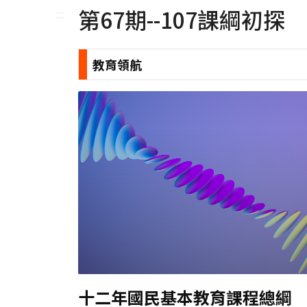
第67期--107課綱初探
:::
教育領航
十二年國民基本教育課程總綱