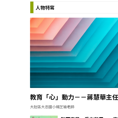
人物特寫
教育「心」動力－－蔣慧華主
大肚區大忠國小楊芝瑜老師