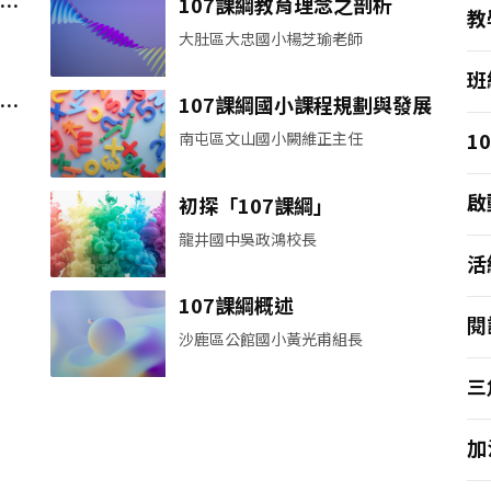
品
107課綱教育理念之剖析
教
大肚區大忠國小楊芝瑜老師
得
班
曉
107課綱國小課程規劃與發展
1
南屯區文山國小闕維正主任
題
啟
初探「107課綱」
教
龍井國中吳政鴻校長
活
107課綱概述
閱
沙鹿區公館國小黃光甫組長
5
三
長
加