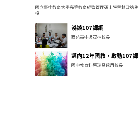
國立臺中教育大學高等教育經營管理碩士學程林政逸
授
淺談107課綱
西苑高中吳茂林校長
邁向12年國教，啟動107
教育列車
國中教育科蔡瑞昌候用校長