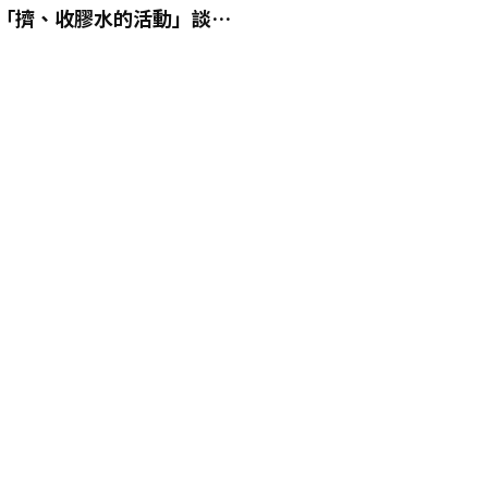
「擠、收膠水的活動」談努
與成功