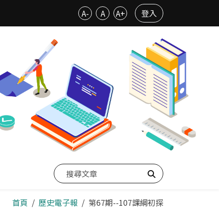
A-
A
A+
登入
搜尋
首頁
歷史電子報
第67期--107課綱初探