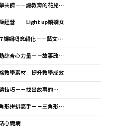
學共備－－讓教育的花兒開
更美好
級經營－－Light up嬌嬌女
07課綱概念轉化－－藝文主
課程的實踐
動綜合心力量－－故事改編
學妙錦囊
絡教學素材 提升教學成效
讀技巧－－找出故事的
W1H
角形拼排高手－－三角形邊
關係
法心臟病