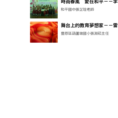
時雨春風 愛在和平－－李
旻老師
和平國中張芷瑄老師
舞台上的教育夢想家－－雷
青主任
豐原區葫蘆墩國小張淵菘主任