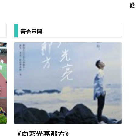
從
力
書香共聞
小
《向著光亮那方》