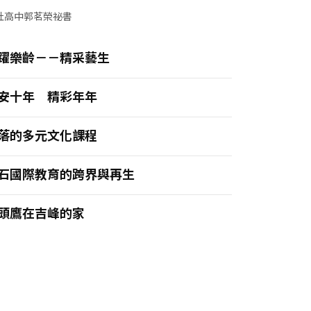
社高中郭茗榮祕書
躍樂齡－－精采藝生
安十年 精彩年年
落的多元文化課程
石國際教育的跨界與再生
頭鷹在吉峰的家