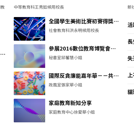
書
副教
中等教育科王秀如候用校長
新
全國學生美術比賽初賽得獎名
活
單出爐
社會教育科洪永明候用校長
長
參展2016數位教育博覽會
課綱
推動資訊教育運算思維
失
秘書室邱馨慧小姐
上
國際反貪廉能嘉年華－－共同
反貪
政風室張家華小姐
貓
家庭教育新知分享
家庭教育中心徐愛華小姐