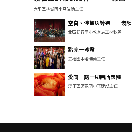
家長會
大里區塗城國小呂佳勳主任
空白、停頓與等待－－淺談
子的教養心得
北區健行國小教育志工林秋菁
點亮一盞燈
五權國中蕭桂蘭主任
愛閱 讓一切無所畏懼
潭子區頭家國小葉建成主任