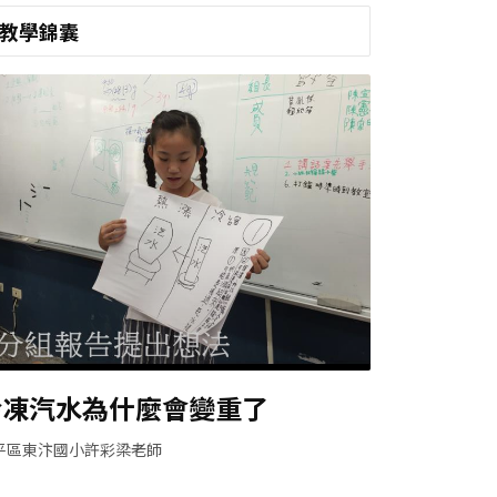
教學錦囊
冷凍汽水為什麼會變重了
平區東汴國小許彩梁老師