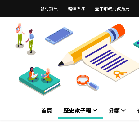
跳
發行資訊
編輯團隊
臺中市政府教育局
到
主
要
內
容
區
首頁
歷史電子報
分類