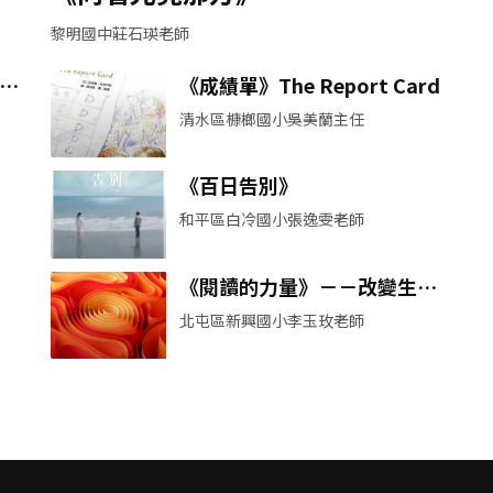
黎明國中莊石瑛老師
孩
《成績單》The Report Card
清水區槺榔國小吳美蘭主任
《百日告別》
和平區白冷國小張逸雯老師
《閱讀的力量》－－改變生命
的十趟閱讀之旅專書導讀
北屯區新興國小李玉玫老師