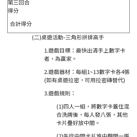
第三回合
得分
合計得分
(二)桌遊活動-三角形拼排高手
1.遊戲目標：最快出清手上數字卡
者，為贏家。
2.遊戲器材：每組1~13數字卡各4張
(如有桌遊拉密，可用拉密磚替代)
3.遊戲規則：
(1)四人一組，將數字卡蓋住混
合洗牌後，每人發八張，其他
卡片疊好放中間。
(2)先從中間卡片堆中翻開一張