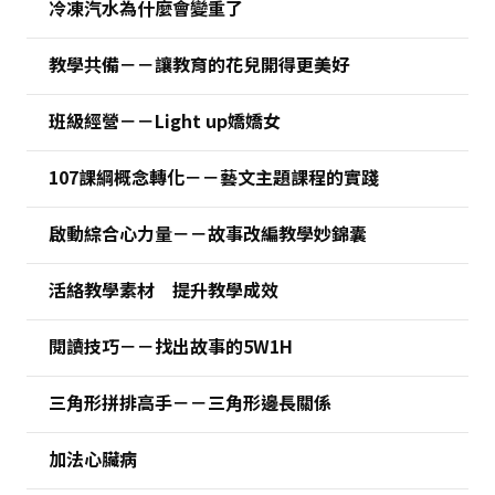
冷凍汽水為什麼會變重了
教學共備－－讓教育的花兒開得更美好
班級經營－－Light up嬌嬌女
107課綱概念轉化－－藝文主題課程的實踐
啟動綜合心力量－－故事改編教學妙錦囊
活絡教學素材 提升教學成效
閱讀技巧－－找出故事的5W1H
三角形拼排高手－－三角形邊長關係
加法心臟病