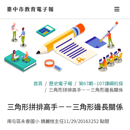
跳
到
主
要
內
容
區
首頁
歷史電子報
第67期--107課綱初探
三角形拼排高手－－三角形邊長關係
三角形拼排高手－－三角形邊長關係
南屯區永春國小 魏麗枝主任
11/29/2016
3252 點閱