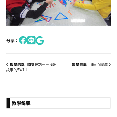
分享：
教學錦囊
閱讀技巧－－找出
教學錦囊
加法心臟病
故事的5W1H
:::
教學錦囊