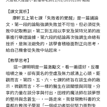
【課文賞析】
康軒五上第七課「失敗者的覺醒」是一篇議論
文，第一段的論點強調失敗並不可怕，但必須從失
敗中記取教訓，第二到五段以李安及萊特兄弟的故
事進行舉證論據，第六段的結論再次強調生命總有
挫折，是無法避免的，該學會積極面對正向思考，
給自己機會從失敗中站起來。
【教學思考】
這一課明明是一篇激勵文，看一遍還好，反覆
咀嚼之後，卻有莫名的空虛及無力感湧上心頭。鉅
觀而言，第四、五、六、七課的終旨在談生命的啟
示，微觀而言，不一樣的醫生在談關懷與同理，分
享的力量在談分享與付出，田裡的魔法師在談夢想
的堅持與念蒼生…，一路走來，我發現教科書的文
章都在教孩子學習「一個成功者如何努力面對失