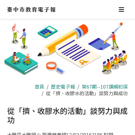
跳
到
主
要
內
容
區
首頁
歷史電子報
第67期--107課綱初探
從「擠、收膠水的活動」談努力與成功
從「擠、收膠水的活動」談努力與成
功
大雅區大雅國小 劉瓊華老師
12/02/2016
2186 點閱