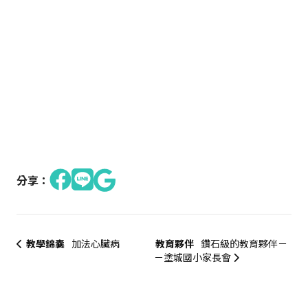
分享：
教學錦囊
加法心臟病
教育夥伴
鑽石級的教育夥伴－
－塗城國小家長會