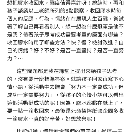
想把膠水收回來，態度值得嘉許呀！總結時，再和
孩子談談以上老師所列的8點觀察，收回膠水時每
個人的反應、行為、情緒在在展現人生百態，嘗試
著了解自己再看看別人，想一想為什麼冠軍是他不
是我？帶著孩子思考成功需要考量的層面有哪些？
收回膠水時用了哪些方法？快？慢？檢討改進？自
己的情緒？好？不好？是否一直堅持？是否一直努
力？…
這些問題都是我在課堂上提出來給孩子思考
的，沒有要什麼標準答案。就讓孩子回家再寫下心
情小語，從活動中去體會「努力不一定會成功，但
成功一定需要努力」，從孩子的心情小語可以看出
這個活動挺成功的呢！因為，膠水都黏在紙上了，
要一點一滴收回來，最後還死命揉擰紙張企圖多收
一滴膠水…真的好辛苦，好想放棄呢！
比起知識，經驗教會我們的更深刻，從這一天