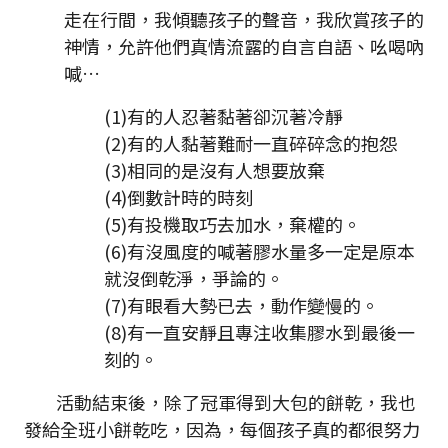
走在行間，我傾聽孩子的聲音，我欣賞孩子的
神情，允許他們真情流露的自言自語、吆喝吶
喊…
(1)有的人忍著黏著卻沉著冷靜
(2)有的人黏著難耐一直碎碎念的抱怨
(3)相同的是沒有人想要放棄
(4)倒數計時的時刻
(5)有投機取巧去加水，棄權的。
(6)有沒風度的喊著膠水量多一定是原本
就沒倒乾淨，爭論的。
(7)有眼看大勢已去，動作變慢的。
(8)有一直安靜且專注收集膠水到最後一
刻的。
活動結束後，除了冠軍得到大包的餅乾，我也
發給全班小餅乾吃，因為，每個孩子真的都很努力