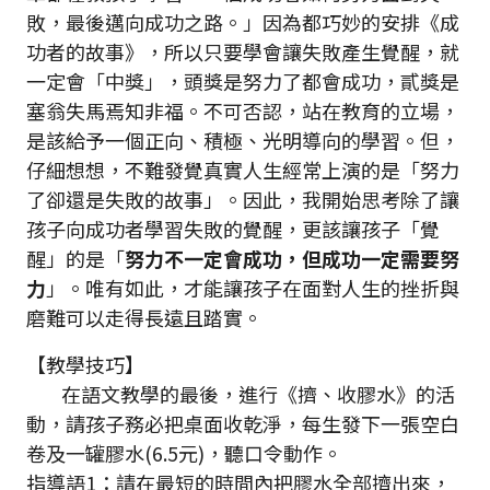
敗，最後邁向成功之路。」因為都巧妙的安排《成
功者的故事》，所以只要學會讓失敗產生覺醒，就
一定會「中獎」，頭獎是努力了都會成功，貳獎是
塞翁失馬焉知非福。不可否認，站在教育的立場，
是該給予一個正向、積極、光明導向的學習。但，
仔細想想，不難發覺真實人生經常上演的是「努力
了卻還是失敗的故事」。因此，我開始思考除了讓
孩子向成功者學習失敗的覺醒，更該讓孩子「覺
醒」的是「
努力不一定會成功，但成功一定需要努
力
」。唯有如此，才能讓孩子在面對人生的挫折與
磨難可以走得長遠且踏實。
【教學技巧】
在語文教學的最後，進行《擠、收膠水》的活
動，請孩子務必把桌面收乾淨，每生發下一張空白
卷及一罐膠水(6.5元)，聽口令動作。
指導語1：請在最短的時間內把膠水全部擠出來，