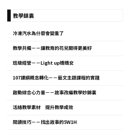
:::
教學錦囊
冷凍汽水為什麼會變重了
教學共備－－讓教育的花兒開得更美好
班級經營－－Light up嬌嬌女
107課綱概念轉化－－藝文主題課程的實踐
啟動綜合心力量－－故事改編教學妙錦囊
活絡教學素材 提升教學成效
閱讀技巧－－找出故事的5W1H