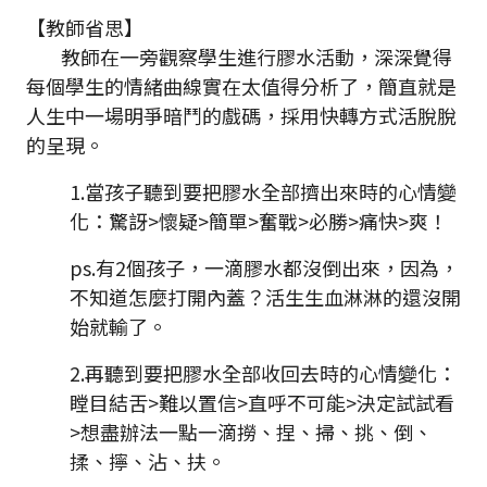
【教師省思】
教師在一旁觀察學生進行膠水活動，深深覺得
每個學生的情緒曲線實在太值得分析了，簡直就是
人生中一場明爭暗鬥的戲碼，採用快轉方式活脫脫
的呈現。
1.當孩子聽到要把膠水全部擠出來時的心情變
化：驚訝>懷疑>簡單>奮戰>必勝>痛快>爽！
ps.有2個孩子，一滴膠水都沒倒出來，因為，
不知道怎麼打開內蓋？活生生血淋淋的還沒開
始就輸了。
2.再聽到要把膠水全部收回去時的心情變化：
瞠目結舌>難以置信>直呼不可能>決定試試看
>想盡辦法一點一滴撈、捏、掃、挑、倒、
揉、擰、沾、扶。