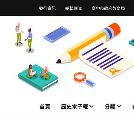
跳
發行資訊
編輯團隊
臺中市政府教育局
到
主
要
內
容
區
首頁
歷史電子報
分類