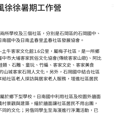
風徐徐暑期工作營
::
兩所學校及三個社區，分別是石岡區的石岡國中、
日南國中及日南孟春里孟春社區發展協會。
土牛客家文化館1.6公里，屬梅子社區，是一所鄉
中市大埔客家民俗文化協會(傳統客家山歌)、阿比
、蛙類、石雕、童玩、竹編、客家文史、客家美食
特的山城客家石岡人文化。另外，石岡國中結合社區
享給社區老人探訪與居家老人服務，增進社區居民
屬於鄉下型學校。日南國中利用社區及校園外牆面
農村景觀與建築，繪於牆面讓社區居民不用出團，
不同的文化；另偕同學生至海濱進行淨灘活動，已