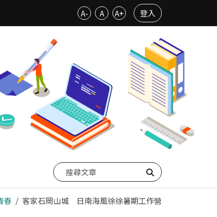
A-
A
A+
登入
搜尋
青春
客家石岡山城 日南海風徐徐暑期工作營