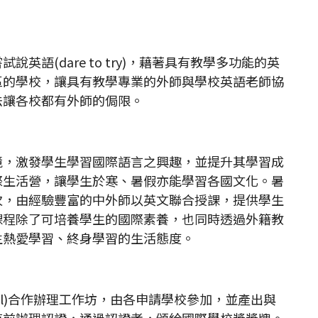
英語(dare to try)，藉著具有教學多功能的英
區的學校，讓具有教學專業的外師與學校英語老師協
法讓各校都有外師的侷限。
境，激發學生學習國際語言之興趣，並提升其學習成
際生活營，讓學生於寒、暑假亦能學習各國文化。暑
次，由經驗豐富的中外師以英文聯合授課，提供學生
課程除了可培養學生的國際素養，也同時透過外籍教
生熱愛學習、終身學習的生活態度。
ouncil)合作辦理工作坊，由各申請學校參加，並產出與
束前辦理認證，通過認證者，頒給國際學校獎獎牌。