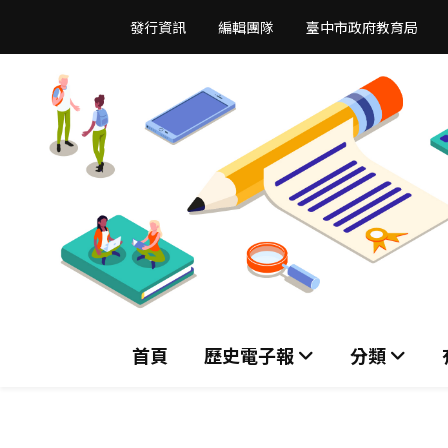
跳
發行資訊
編輯團隊
臺中市政府教育局
到
主
要
內
容
區
首頁
歷史電子報
分類