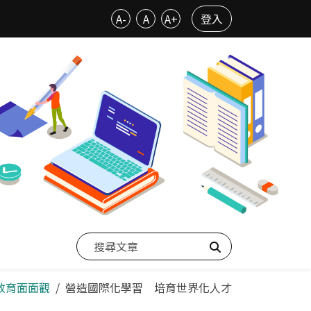
A-
A
A+
登入
搜尋
際教育面面觀
營造國際化學習 培育世界化人才