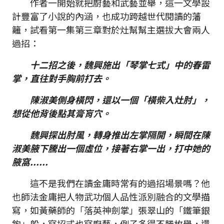
作者一開始就把廚藝和武藝並舉，這一文學設
計豐富了小說的內涵，也成功跨越世代閱讀的藩
籬，試看第一集第三章對於灶幫幫主選拔大會兩人
過招：
十二招之後，魏興施出「琴掌七式」中的春雷
掌，直往對手胸前打去。
陳淑美側身橫閃，還以一個「橫柴入灶肘」，
想從他背後點其膏肓穴。
魏興探出肘風，轉身推出左掌隔開，瞬間在陳
淑美腋下騰出一個虛位，接著右掌一出，打中她的
腋窩......
這不是我們在讀金庸時常有的過招場景嗎？他
也師法金庸把人物武功個人品性派別融合的文學描
寫，如黃藥師的「落英神劍掌」張翠山的「鐵筆銀
鉤」般，寫招式也寫廚藝，例子多得不勝枚舉，還