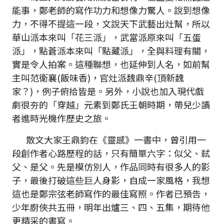
能事，鄭老師的寫作功力和想像力驚人。說到想像
力，不得不提這一段，文說天下武藝出灶幫，所以
華山派本來叫「花三派」，武當派原來叫「五蛋
派」，點蒼派本來叫「點藏派」，全與料理有關，
實是令人拍案。這種聯想，也延伸到人名，如前幫
主叫范衛襄(飯味香)，官灶派魏鼎辛(頂新魏
家？)，例子俯拾皆是。另外，小說也加入現代戲
劇很夯的「穿越」元素到鄭氏王朝時期，帶兒少讀
者進時光機作歷史之旅。
散文大家王鼎鈞在
《
靈感
》
一書中，曾引用一
段創作者心路歷程的話，只有簡單六字：似父、弒
父、是父。先是模仿別人，作品同時有很多人的影
子，最後打破這些巨人身影，自成一家風格，我想
這也是鄭宗弦老師寫作的最佳寫照。作者已預告，
少年廚俠共五冊，明年出爐三、四、五集，期待他
更精采的書寫。