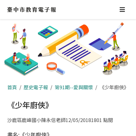
跳
到
主
要
內
容
區
首頁
歷史電子報
第91期--愛與關懷
《少年廚俠》
《少年廚俠》
沙鹿區鹿峰國小陳永信老師
12/05/2018
1801 點閱
書名:《少年廚俠》