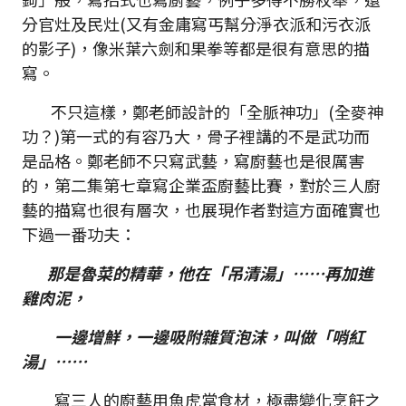
分官灶及民灶(又有金庸寫丐幫分淨衣派和污衣派
的影子)，像米葉六劍和果拳等都是很有意思的描
寫。
不只這樣，鄭老師設計的「全脈神功」(全麥神
功？)第一式的有容乃大，骨子裡講的不是武功而
是品格。鄭老師不只寫武藝，寫廚藝也是很厲害
的，第二集第七章寫企業盃廚藝比賽，對於三人廚
藝的描寫也很有層次，也展現作者對這方面確實也
下過一番功夫：
那是魯菜的精華，他在「吊清湯」……再加進
雞肉泥，
一邊增鮮，一邊吸附雜質泡沫，叫做「哨紅
湯」……
寫三人的廚藝用魚虎當食材，極盡變化烹飪之