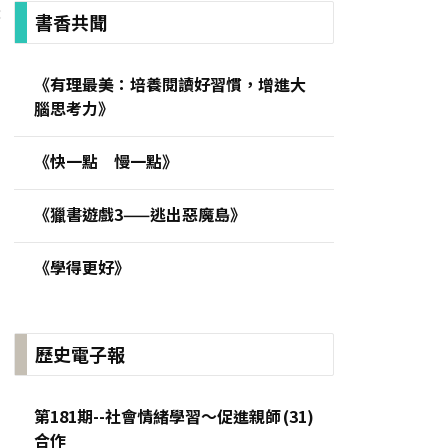
:
書香共聞
《有理最美：培養閱讀好習慣，增進大
腦思考力》
《快一點 慢一點》
《獵書遊戲3——逃出惡魔島》
《學得更好》
歷史電子報
第181期--社會情緒學習～促進親師
合作