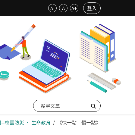
A-
A
A+
登入
搜尋
期--校園防災 ‧ 生命教育
《快一點 慢一點》