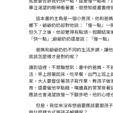
底是要告訴我們快一點，還是慢一點呢？
專注渴望的眼神看著書，很想知道書書裡
這本書的主角是一個小男孩，他和爸媽
鄉下，爺爺奶奶卻對他說：「慢一點」一
但久了之後，他卻覺得有點煩。假期結束
「快一點」;爺爺奶奶還是說：「慢一點」
爸媽和爺爺奶奶不同的生活步調，讓他
底該怎麼樣才是對的呢？
讀到這裡，不禁聯想到：書中的爸媽，不
活，早上趕著起床、吃早餐、出門上班上
家，大人要督促著孩子寫作業、教孩子做
育，還要催他早點睡，嘴邊真的常常掛著
應該也會渴望放慢一下腳步吧，他的心裡
但是，我從來沒有想過要應該要跟孩子
用什麼樣方式跟孩子解釋呢？