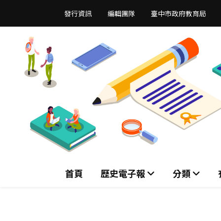
跳
發行資訊
編輯團隊
臺中市政府教育局
到
主
要
內
容
區
首頁
歷史電子報
分類