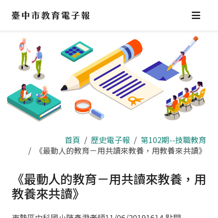
跳
到
主
要
內
容
區
首頁
歷史電子報
第102期--技職教育
《最動人的教育－用共讀來教養，用教養來共讀》
《最動人的教育－用共讀來教養，用
教養來共讀》
東勢區中科國小陳彥尹老師
11/06/2019
1614 點閱