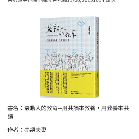
書名：最動人的教育--用共讀來教養，用教養來共
讀
作者：亮語夫妻