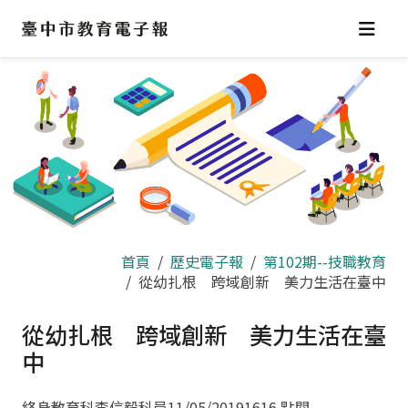
跳
到
主
要
內
容
區
首頁
歷史電子報
第102期--技職教育
從幼扎根 跨域創新 美力生活在臺中
從幼扎根 跨域創新 美力生活在臺
中
終身教育科李信毅科員
11/05/2019
1616 點閱